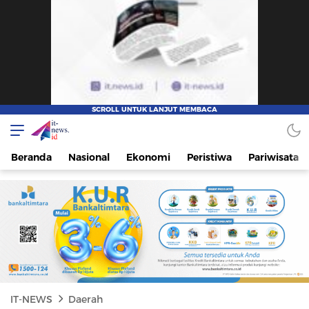
IT-NEWS
Update Cepat, Cerdas, dan Terpercaya
Beranda
Nasional
Ekonomi
Peristiwa
Pariwisata
IT-NEWS
Daerah