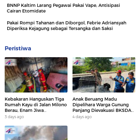
BNNP Kaltim Larang Pegawai Pakai Vape, Antisipasi
Cairan Etomidate
Pakai Rompi Tahanan dan Diborgol, Febrie Adriansyah
Diperiksa Kejagung sebagai Tersangka dan Saksi
Peristiwa
Kebakaran Hanguskan Tiga
Anak Beruang Madu
Rumah Kayu di Jalan Milono
Dipelihara Warga Gunung
Berau, Enam Jiwa
Panjang Dievakuasi BKSDA
Terdampak
Dan DAMKAR
3 days ago
4 days ago