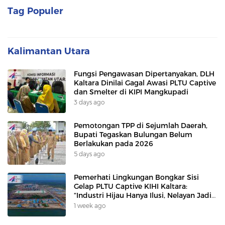
Tag Populer
Kalimantan Utara
Fungsi Pengawasan Dipertanyakan, DLH
Kaltara Dinilai Gagal Awasi PLTU Captive
dan Smelter di KIPI Mangkupadi
3 days ago
Pemotongan TPP di Sejumlah Daerah,
Bupati Tegaskan Bulungan Belum
Berlakukan pada 2026
5 days ago
Pemerhati Lingkungan Bongkar Sisi
Gelap PLTU Captive KIHI Kaltara:
“Industri Hijau Hanya Ilusi, Nelayan Jadi
Korban”
1 week ago