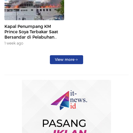
Kapal Penumpang KM
Prince Soya Terbakar Saat
Bersandar di Pelabuhan
Samarinda, Keberangkatan
1 week ago
Penumpang Dialihkan
View more