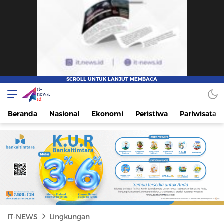
IT-NEWS
Update Cepat, Cerdas, dan Terpercaya
Beranda
Nasional
Ekonomi
Peristiwa
Pariwisata
IT-NEWS
Lingkungan