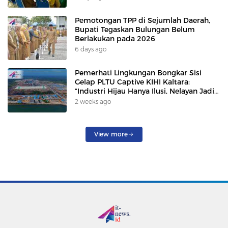
Pemotongan TPP di Sejumlah Daerah,
Bupati Tegaskan Bulungan Belum
Berlakukan pada 2026
6 days ago
Pemerhati Lingkungan Bongkar Sisi
Gelap PLTU Captive KIHI Kaltara:
“Industri Hijau Hanya Ilusi, Nelayan Jadi
Korban”
2 weeks ago
View more