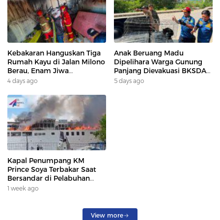
Kebakaran Hanguskan Tiga
Anak Beruang Madu
Rumah Kayu di Jalan Milono
Dipelihara Warga Gunung
Berau, Enam Jiwa
Panjang Dievakuasi BKSDA
Terdampak
Dan DAMKAR
4 days ago
5 days ago
Kapal Penumpang KM
Prince Soya Terbakar Saat
Bersandar di Pelabuhan
Samarinda, Keberangkatan
1 week ago
Penumpang Dialihkan
View more