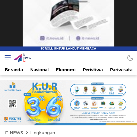
IT-NEWS
Update Cepat, Cerdas, dan Terpercaya
Beranda
Nasional
Ekonomi
Peristiwa
Pariwisata
IT-NEWS
Lingkungan