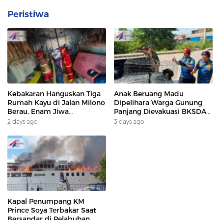
Peristiwa
Kebakaran Hanguskan Tiga
Anak Beruang Madu
Rumah Kayu di Jalan Milono
Dipelihara Warga Gunung
Berau, Enam Jiwa
Panjang Dievakuasi BKSDA
Terdampak
Dan DAMKAR
2 days ago
3 days ago
Kapal Penumpang KM
Prince Soya Terbakar Saat
Bersandar di Pelabuhan