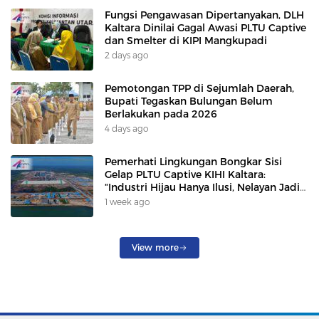
Fungsi Pengawasan Dipertanyakan, DLH
Kaltara Dinilai Gagal Awasi PLTU Captive
dan Smelter di KIPI Mangkupadi
2 days ago
Pemotongan TPP di Sejumlah Daerah,
Bupati Tegaskan Bulungan Belum
Berlakukan pada 2026
4 days ago
Pemerhati Lingkungan Bongkar Sisi
Gelap PLTU Captive KIHI Kaltara:
“Industri Hijau Hanya Ilusi, Nelayan Jadi
Korban”
1 week ago
View more