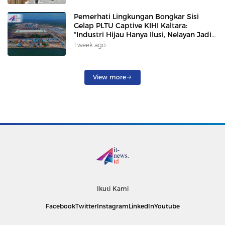
Pemerhati Lingkungan Bongkar Sisi
Gelap PLTU Captive KIHI Kaltara:
“Industri Hijau Hanya Ilusi, Nelayan Jadi
Korban”
1 week ago
View more
Ikuti Kami
Facebook
Twitter
Instagram
LinkedIn
Youtube