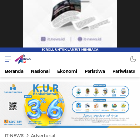
IT-NEWS
Update Cepat, Cerdas, dan Terpercaya
Beranda
Nasional
Ekonomi
Peristiwa
Pariwisata
IT-NEWS
Advertorial