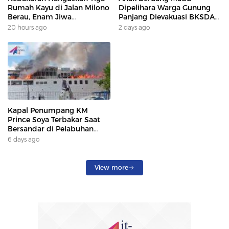
Rumah Kayu di Jalan Milono
Dipelihara Warga Gunung
Berau, Enam Jiwa
Panjang Dievakuasi BKSDA
Terdampak
Dan DAMKAR
20 hours ago
2 days ago
Kapal Penumpang KM
Prince Soya Terbakar Saat
Bersandar di Pelabuhan
Samarinda, Keberangkatan
6 days ago
Penumpang Dialihkan
View more