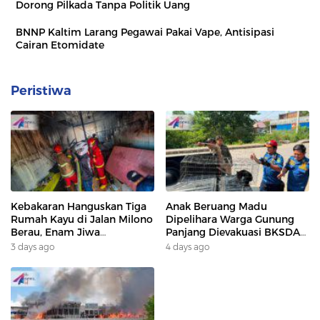
Dorong Pilkada Tanpa Politik Uang
BNNP Kaltim Larang Pegawai Pakai Vape, Antisipasi
Cairan Etomidate
Peristiwa
Kebakaran Hanguskan Tiga
Anak Beruang Madu
Rumah Kayu di Jalan Milono
Dipelihara Warga Gunung
Berau, Enam Jiwa
Panjang Dievakuasi BKSDA
Terdampak
Dan DAMKAR
3 days ago
4 days ago