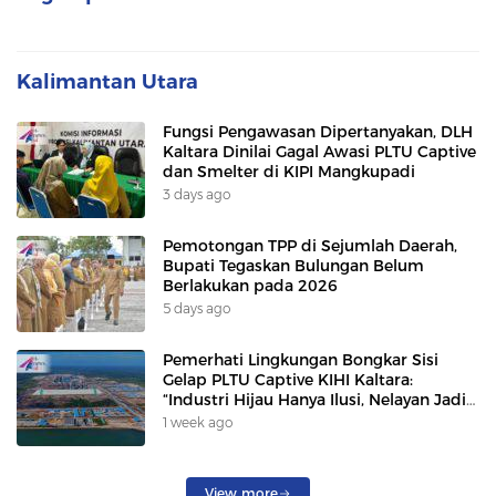
Kalimantan Utara
Fungsi Pengawasan Dipertanyakan, DLH
Kaltara Dinilai Gagal Awasi PLTU Captive
dan Smelter di KIPI Mangkupadi
3 days ago
Pemotongan TPP di Sejumlah Daerah,
Bupati Tegaskan Bulungan Belum
Berlakukan pada 2026
5 days ago
Pemerhati Lingkungan Bongkar Sisi
Gelap PLTU Captive KIHI Kaltara:
“Industri Hijau Hanya Ilusi, Nelayan Jadi
Korban”
1 week ago
View more