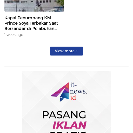
Kapal Penumpang KM
Prince Soya Terbakar Saat
Bersandar di Pelabuhan
Samarinda, Keberangkatan
1 week ago
Penumpang Dialihkan
View more