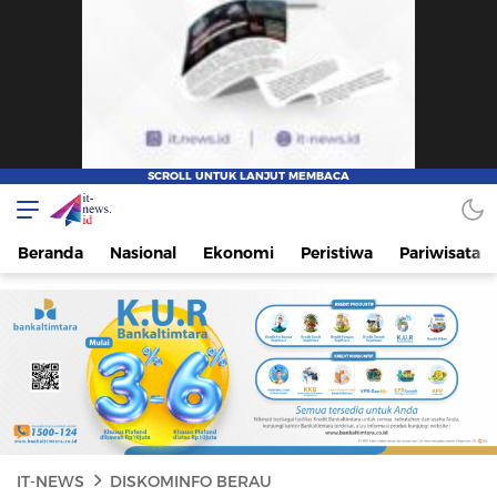
IT-NEWS
Update Cepat, Cerdas, dan Terpercaya
Beranda
Nasional
Ekonomi
Peristiwa
Pariwisata
IT-NEWS
DISKOMINFO BERAU