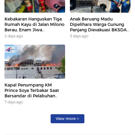
Kebakaran Hanguskan Tiga
Anak Beruang Madu
Rumah Kayu di Jalan Milono
Dipelihara Warga Gunung
Berau, Enam Jiwa
Panjang Dievakuasi BKSDA
Terdampak
Dan DAMKAR
2 days ago
3 days ago
Kapal Penumpang KM
Prince Soya Terbakar Saat
Bersandar di Pelabuhan
Samarinda, Keberangkatan
7 days ago
Penumpang Dialihkan
View more