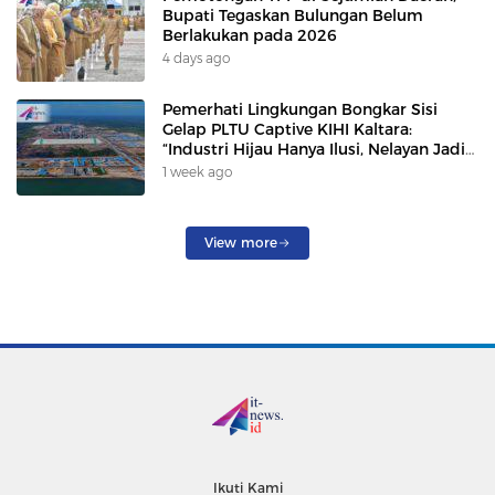
Bupati Tegaskan Bulungan Belum
Berlakukan pada 2026
4 days ago
Pemerhati Lingkungan Bongkar Sisi
Gelap PLTU Captive KIHI Kaltara:
“Industri Hijau Hanya Ilusi, Nelayan Jadi
Korban”
1 week ago
View more
Ikuti Kami