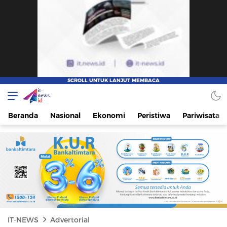
IT-NEWS
Update Cepat, Cerdas, dan Terpercaya
Beranda
Nasional
Ekonomi
Peristiwa
Pariwisata
IT-NEWS
Advertorial