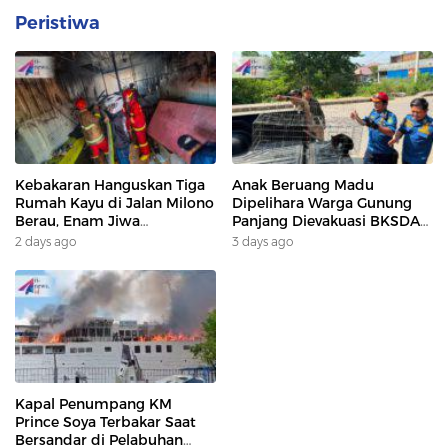
Peristiwa
Kebakaran Hanguskan Tiga
Anak Beruang Madu
Rumah Kayu di Jalan Milono
Dipelihara Warga Gunung
Berau, Enam Jiwa
Panjang Dievakuasi BKSDA
Terdampak
Dan DAMKAR
2 days ago
3 days ago
Kapal Penumpang KM
Prince Soya Terbakar Saat
Bersandar di Pelabuhan