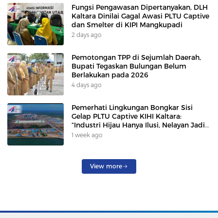
Fungsi Pengawasan Dipertanyakan, DLH
Kaltara Dinilai Gagal Awasi PLTU Captive
dan Smelter di KIPI Mangkupadi
2 days ago
Pemotongan TPP di Sejumlah Daerah,
Bupati Tegaskan Bulungan Belum
Berlakukan pada 2026
4 days ago
Pemerhati Lingkungan Bongkar Sisi
Gelap PLTU Captive KIHI Kaltara:
“Industri Hijau Hanya Ilusi, Nelayan Jadi
Korban”
1 week ago
View more