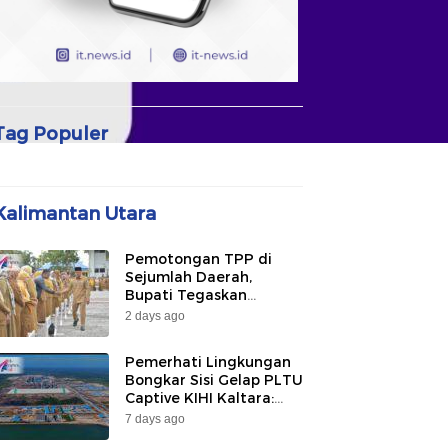
Tag Populer
Kalimantan Utara
Pemotongan TPP di
Sejumlah Daerah,
Bupati Tegaskan
Bulungan Belum
2 days ago
Berlakukan pada 2026
Pemerhati Lingkungan
Bongkar Sisi Gelap PLTU
Captive KIHI Kaltara:
“Industri Hijau Hanya
7 days ago
Ilusi, Nelayan Jadi