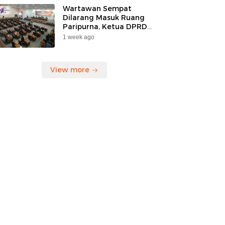
Korban”
Wartawan Sempat
Dilarang Masuk Ruang
Paripurna, Ketua DPRD
Kaltara Mengaku Belum
1 week ago
Tahu Ada Larangan
View more