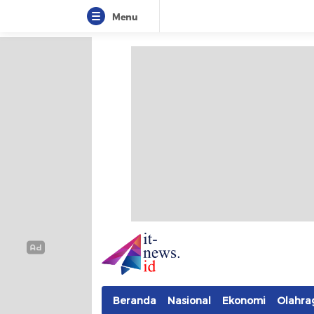
Menu
IT-NEWS
Update Cepat, Cerdas, dan Terpercaya
Beranda
Nasional
Ekonomi
Olahra