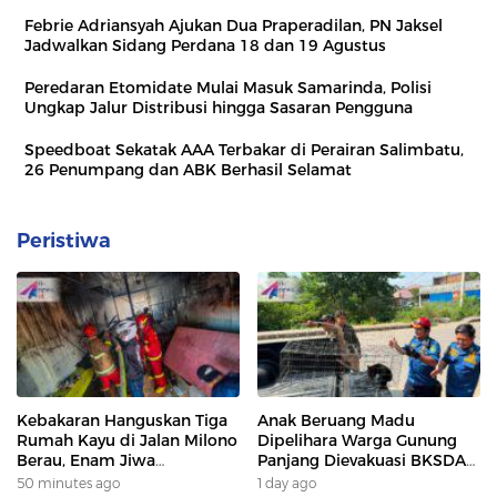
Febrie Adriansyah Ajukan Dua Praperadilan, PN Jaksel
Jadwalkan Sidang Perdana 18 dan 19 Agustus
Peredaran Etomidate Mulai Masuk Samarinda, Polisi
Ungkap Jalur Distribusi hingga Sasaran Pengguna
Speedboat Sekatak AAA Terbakar di Perairan Salimbatu,
26 Penumpang dan ABK Berhasil Selamat
Peristiwa
Kebakaran Hanguskan Tiga
Anak Beruang Madu
Rumah Kayu di Jalan Milono
Dipelihara Warga Gunung
Berau, Enam Jiwa
Panjang Dievakuasi BKSDA
Terdampak
Dan DAMKAR
50 minutes ago
1 day ago