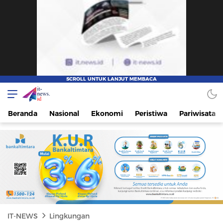
IT-NEWS
Update Cepat, Cerdas, dan Terpercaya
Beranda
Nasional
Ekonomi
Peristiwa
Pariwisata
IT-NEWS
Lingkungan