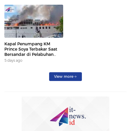
Kapal Penumpang KM
Prince Soya Terbakar Saat
Bersandar di Pelabuhan
Samarinda, Keberangkatan
5 days ago
Penumpang Dialihkan
View more