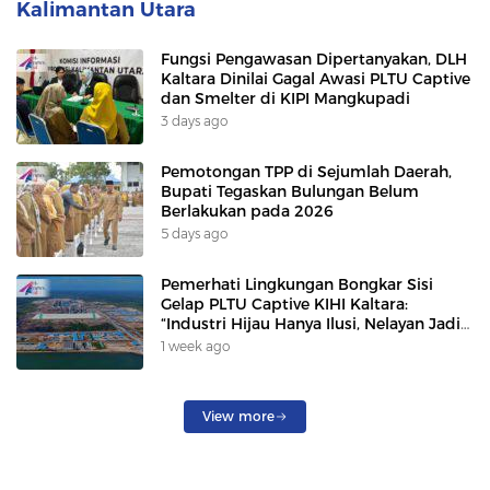
Kalimantan Utara
Fungsi Pengawasan Dipertanyakan, DLH
Kaltara Dinilai Gagal Awasi PLTU Captive
dan Smelter di KIPI Mangkupadi
3 days ago
Pemotongan TPP di Sejumlah Daerah,
Bupati Tegaskan Bulungan Belum
Berlakukan pada 2026
5 days ago
Pemerhati Lingkungan Bongkar Sisi
Gelap PLTU Captive KIHI Kaltara:
“Industri Hijau Hanya Ilusi, Nelayan Jadi
Korban”
1 week ago
View more