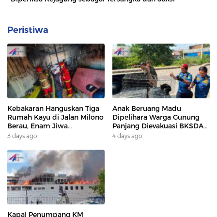
Peristiwa
Kebakaran Hanguskan Tiga
Anak Beruang Madu
Rumah Kayu di Jalan Milono
Dipelihara Warga Gunung
Berau, Enam Jiwa
Panjang Dievakuasi BKSDA
Terdampak
Dan DAMKAR
3 days ago
4 days ago
Kapal Penumpang KM