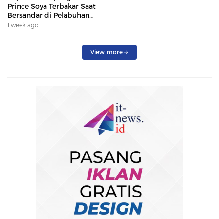
Prince Soya Terbakar Saat
Bersandar di Pelabuhan
Samarinda, Keberangkatan
1 week ago
Penumpang Dialihkan
View more