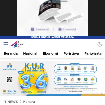
IT-NEWS
Update Cepat, Cerdas, dan Terpercaya
Beranda
Nasional
Ekonomi
Peristiwa
Pariwisata
IT-NEWS
Kaltara