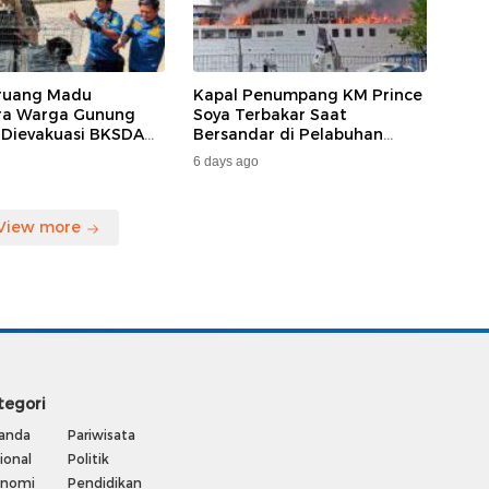
ruang Madu
Kapal Penumpang KM Prince
ara Warga Gunung
Soya Terbakar Saat
 Dievakuasi BKSDA
Bersandar di Pelabuhan
MKAR
Samarinda, Keberangkatan
6 days ago
Penumpang Dialihkan
View more
tegori
anda
Pariwisata
ional
Politik
onomi
Pendidikan