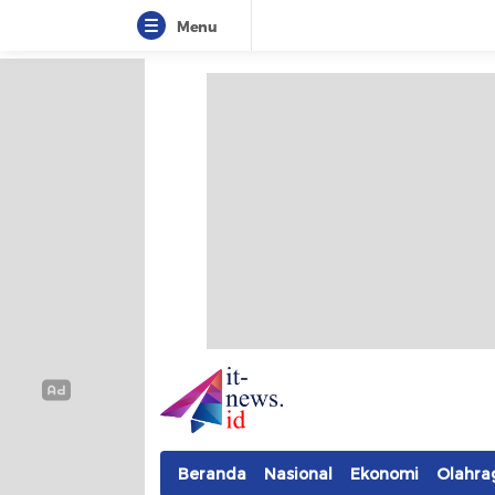
Menu
IT-NEWS
Update Cepat, Cerdas, dan Terpercaya
Beranda
Nasional
Ekonomi
Olahra