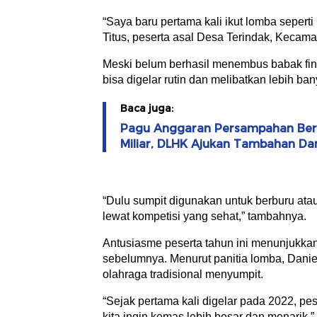
“Saya baru pertama kali ikut lomba seperti 
Titus, peserta asal Desa Terindak, Kecama
Meski belum berhasil menembus babak final
bisa digelar rutin dan melibatkan lebih ba
Baca juga:
Pagu Anggaran Persampahan Bera
Miliar, DLHK Ajukan Tambahan Da
“Dulu sumpit digunakan untuk berburu ata
lewat kompetisi yang sehat,” tambahnya.
Antusiasme peserta tahun ini menunjukkan
sebelumnya. Menurut panitia lomba, Daniel
olahraga tradisional menyumpit.
“Sejak pertama kali digelar pada 2022, pe
kita ingin kemas lebih besar dan menarik,”