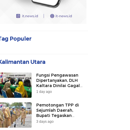
Tag Populer
Kalimantan Utara
Fungsi Pengawasan
Dipertanyakan, DLH
Kaltara Dinilai Gagal
Awasi PLTU Captive dan
1 day ago
Smelter di KIPI
Mangkupadi
Pemotongan TPP di
Sejumlah Daerah,
Bupati Tegaskan
Bulungan Belum
3 days ago
Berlakukan pada 2026