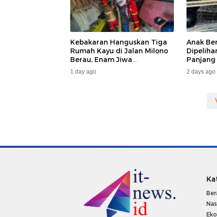
Kebakaran Hanguskan Tiga
Anak Be
Rumah Kayu di Jalan Milono
Dipelih
Berau, Enam Jiwa
Panjang
Terdampak
Dan DA
1 day ago
2 days ago
Ka
Ber
Nas
Ek