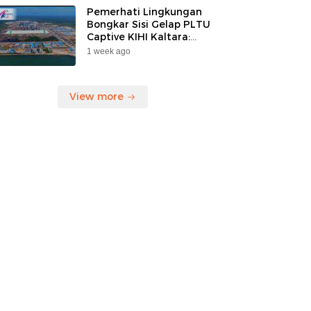
Pemerhati Lingkungan
Bongkar Sisi Gelap PLTU
Captive KIHI Kaltara:
“Industri Hijau Hanya
1 week ago
Ilusi, Nelayan Jadi
Korban”
View more