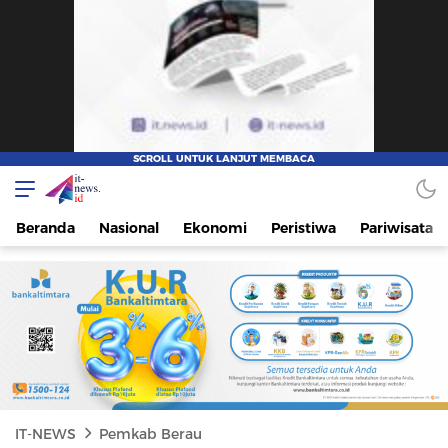
IT-NEWS
Update Cepat, Cerdas, dan Terpercaya
Beranda
Nasional
Ekonomi
Peristiwa
Pariwisata
IT-NEWS
Pemkab Berau