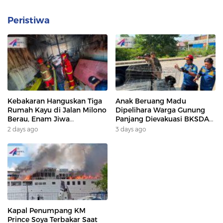
Peristiwa
Kebakaran Hanguskan Tiga
Anak Beruang Madu
Rumah Kayu di Jalan Milono
Dipelihara Warga Gunung
Berau, Enam Jiwa
Panjang Dievakuasi BKSDA
Terdampak
Dan DAMKAR
2 days ago
3 days ago
Kapal Penumpang KM
Prince Soya Terbakar Saat