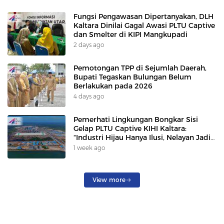
Fungsi Pengawasan Dipertanyakan, DLH
Kaltara Dinilai Gagal Awasi PLTU Captive
dan Smelter di KIPI Mangkupadi
2 days ago
Pemotongan TPP di Sejumlah Daerah,
Bupati Tegaskan Bulungan Belum
Berlakukan pada 2026
4 days ago
Pemerhati Lingkungan Bongkar Sisi
Gelap PLTU Captive KIHI Kaltara:
“Industri Hijau Hanya Ilusi, Nelayan Jadi
Korban”
1 week ago
View more