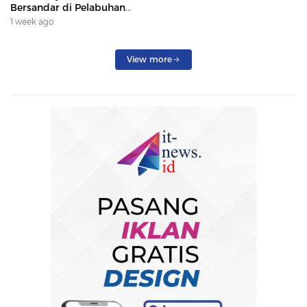
Bersandar di Pelabuhan
Samarinda, Keberangkatan
1 week ago
Penumpang Dialihkan
View more