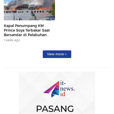
Kapal Penumpang KM
Prince Soya Terbakar Saat
Bersandar di Pelabuhan
Samarinda, Keberangkatan
1 week ago
Penumpang Dialihkan
View more