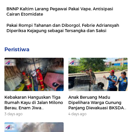
BNNP Kaltim Larang Pegawai Pakai Vape, Antisipasi
Cairan Etomidate
Pakai Rompi Tahanan dan Diborgol, Febrie Adriansyah
Diperiksa Kejagung sebagai Tersangka dan Saksi
Peristiwa
Kebakaran Hanguskan Tiga
Anak Beruang Madu
Rumah Kayu di Jalan Milono
Dipelihara Warga Gunung
Berau, Enam Jiwa
Panjang Dievakuasi BKSDA
Terdampak
Dan DAMKAR
3 days ago
4 days ago