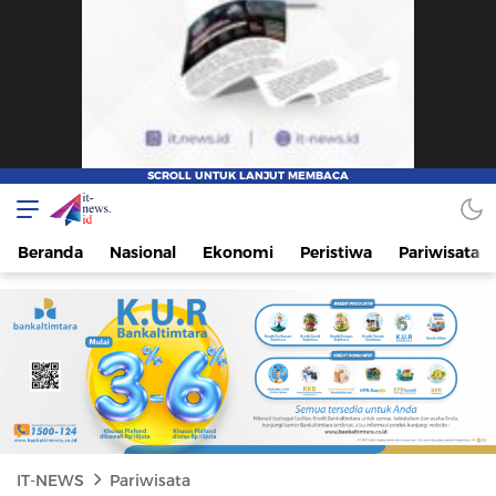
IT-NEWS
Update Cepat, Cerdas, dan Terpercaya
Beranda
Nasional
Ekonomi
Peristiwa
Pariwisata
IT-NEWS
Pariwisata