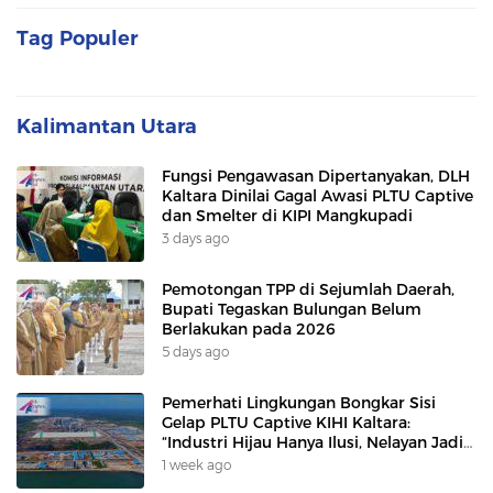
Tag Populer
Kalimantan Utara
Fungsi Pengawasan Dipertanyakan, DLH
Kaltara Dinilai Gagal Awasi PLTU Captive
dan Smelter di KIPI Mangkupadi
3 days ago
Pemotongan TPP di Sejumlah Daerah,
Bupati Tegaskan Bulungan Belum
Berlakukan pada 2026
5 days ago
Pemerhati Lingkungan Bongkar Sisi
Gelap PLTU Captive KIHI Kaltara:
“Industri Hijau Hanya Ilusi, Nelayan Jadi
Korban”
1 week ago