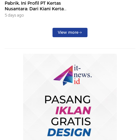
Pabrik, Ini Profil PT Kertas
Nusantara: Dari Kiani Kertas
hingga Beroperasi Kembali
5 days ago
Karena Prabowo.
View more