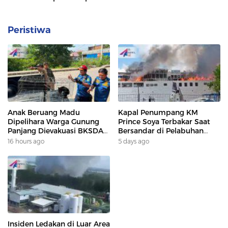
Peristiwa
Anak Beruang Madu
Kapal Penumpang KM
Dipelihara Warga Gunung
Prince Soya Terbakar Saat
Panjang Dievakuasi BKSDA
Bersandar di Pelabuhan
Dan DAMKAR
Samarinda, Keberangkatan
16 hours ago
5 days ago
Penumpang Dialihkan
Insiden Ledakan di Luar Area