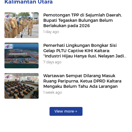
Kalimantan Utara
Pemotongan TPP di Sejumlah Daerah,
Bupati Tegaskan Bulungan Belum
Berlakukan pada 2026
1 day ago
Pemerhati Lingkungan Bongkar Sisi
Gelap PLTU Captive KIHI Kaltara:
“Industri Hijau Hanya Ilusi, Nelayan Jadi
Korban”
7 days ago
Wartawan Sempat Dilarang Masuk
Ruang Paripurna, Ketua DPRD Kaltara
Mengaku Belum Tahu Ada Larangan
1 week ago
View more