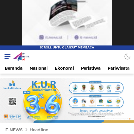
IT-NEWS
Update Cepat, Cerdas, dan Terpercaya
Beranda
Nasional
Ekonomi
Peristiwa
Pariwisata
IT-NEWS
Headline