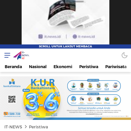
IT-NEWS
Update Cepat, Cerdas, dan Terpercaya
Beranda
Nasional
Ekonomi
Peristiwa
Pariwisata
IT-NEWS
Peristiwa