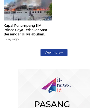
Kapal Penumpang KM
Prince Soya Terbakar Saat
Bersandar di Pelabuhan
Samarinda, Keberangkatan
6 days ago
Penumpang Dialihkan
View more