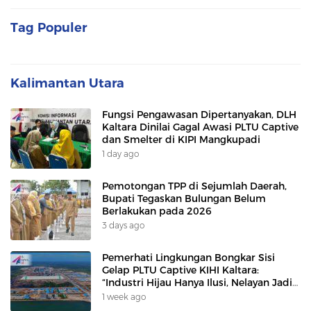
Tag Populer
Kalimantan Utara
Fungsi Pengawasan Dipertanyakan, DLH
Kaltara Dinilai Gagal Awasi PLTU Captive
dan Smelter di KIPI Mangkupadi
1 day ago
Pemotongan TPP di Sejumlah Daerah,
Bupati Tegaskan Bulungan Belum
Berlakukan pada 2026
3 days ago
Pemerhati Lingkungan Bongkar Sisi
Gelap PLTU Captive KIHI Kaltara:
“Industri Hijau Hanya Ilusi, Nelayan Jadi
Korban”
1 week ago