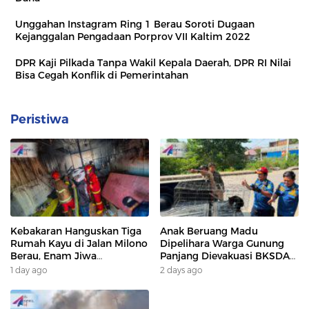
Unggahan Instagram Ring 1 Berau Soroti Dugaan
Kejanggalan Pengadaan Porprov VII Kaltim 2022
DPR Kaji Pilkada Tanpa Wakil Kepala Daerah, DPR RI Nilai
Bisa Cegah Konflik di Pemerintahan
Peristiwa
Kebakaran Hanguskan Tiga
Anak Beruang Madu
Rumah Kayu di Jalan Milono
Dipelihara Warga Gunung
Berau, Enam Jiwa
Panjang Dievakuasi BKSDA
Terdampak
Dan DAMKAR
1 day ago
2 days ago