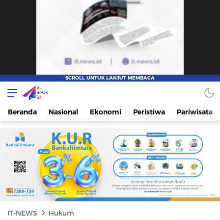
IT-NEWS
Update Cepat, Cerdas, dan Terpercaya
Beranda
Nasional
Ekonomi
Peristiwa
Pariwisata
IT-NEWS
Hukum