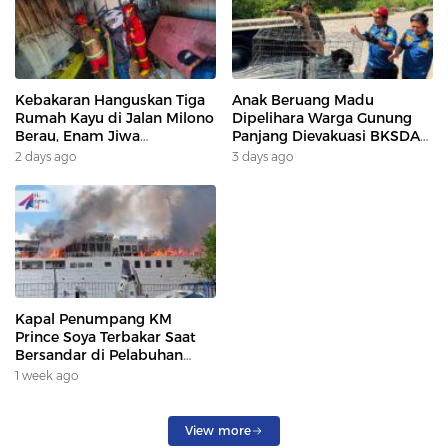
Kebakaran Hanguskan Tiga
Anak Beruang Madu
Rumah Kayu di Jalan Milono
Dipelihara Warga Gunung
Berau, Enam Jiwa
Panjang Dievakuasi BKSDA
Terdampak
Dan DAMKAR
2 days ago
3 days ago
Kapal Penumpang KM
Prince Soya Terbakar Saat
Bersandar di Pelabuhan
Samarinda, Keberangkatan
1 week ago
Penumpang Dialihkan
View more