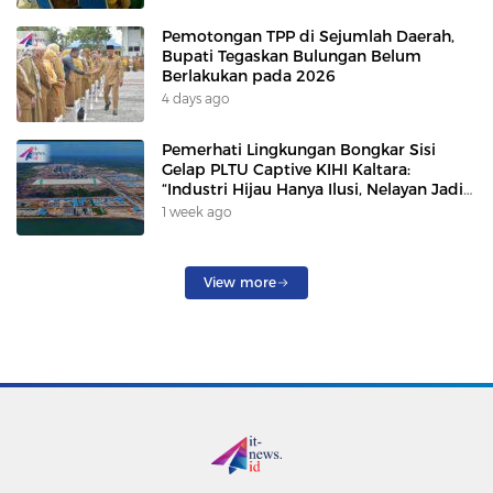
Pemotongan TPP di Sejumlah Daerah,
Bupati Tegaskan Bulungan Belum
Berlakukan pada 2026
4 days ago
Pemerhati Lingkungan Bongkar Sisi
Gelap PLTU Captive KIHI Kaltara:
“Industri Hijau Hanya Ilusi, Nelayan Jadi
Korban”
1 week ago
View more