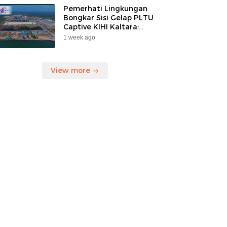
Pemerhati Lingkungan
Bongkar Sisi Gelap PLTU
Captive KIHI Kaltara:
“Industri Hijau Hanya
1 week ago
Ilusi, Nelayan Jadi
Korban”
View more