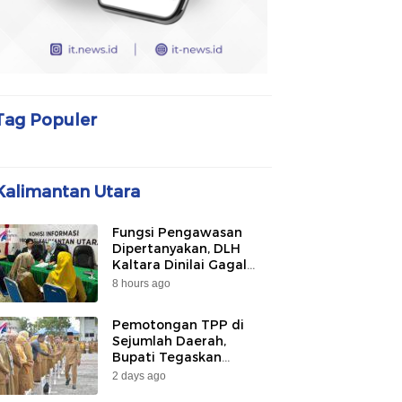
Tag Populer
Kalimantan Utara
Fungsi Pengawasan
Dipertanyakan, DLH
Kaltara Dinilai Gagal
Awasi PLTU Captive dan
8 hours ago
Smelter di KIPI
Mangkupadi
Pemotongan TPP di
Sejumlah Daerah,
Bupati Tegaskan
Bulungan Belum
2 days ago
Berlakukan pada 2026