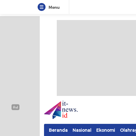
Menu
IT-NEWS
Update Cepat, Cerdas, dan Terpercaya
Beranda
Nasional
Ekonomi
Olahra