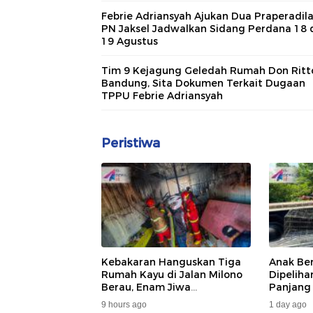
Febrie Adriansyah Ajukan Dua Praperadila
PN Jaksel Jadwalkan Sidang Perdana 18 
19 Agustus
Tim 9 Kejagung Geledah Rumah Don Ritt
Bandung, Sita Dokumen Terkait Dugaan
TPPU Febrie Adriansyah
Peristiwa
Kebakaran Hanguskan Tiga
Anak Be
Rumah Kayu di Jalan Milono
Dipelih
Berau, Enam Jiwa
Panjang
Terdampak
Dan DA
9 hours ago
1 day ago