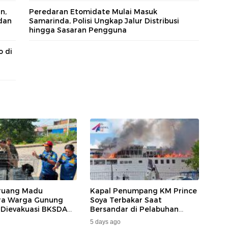
n,
Peredaran Etomidate Mulai Masuk
dan
Samarinda, Polisi Ungkap Jalur Distribusi
hingga Sasaran Pengguna
o di
ruang Madu
Kapal Penumpang KM Prince
ara Warga Gunung
Soya Terbakar Saat
 Dievakuasi BKSDA
Bersandar di Pelabuhan
MKAR
Samarinda, Keberangkatan
5 days ago
Penumpang Dialihkan