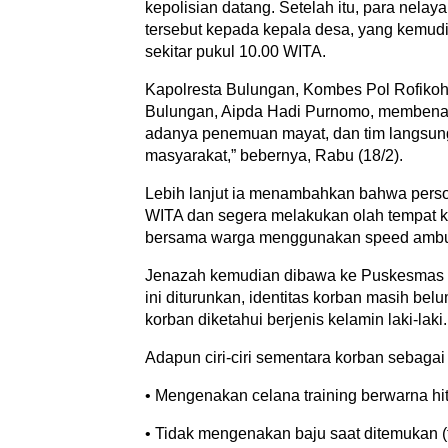
kepolisian datang. Setelah itu, para nela
tersebut kepada kepala desa, yang kemud
sekitar pukul 10.00 WITA.
Kapolresta Bulungan, Kombes Pol Rofikoh
Bulungan, Aipda Hadi Purnomo, membenar
adanya penemuan mayat, dan tim langsung
masyarakat,” bebernya, Rabu (18/2).
Lebih lanjut ia menambahkan bahwa persone
WITA dan segera melakukan olah tempat ke
bersama warga menggunakan speed ambula
Jenazah kemudian dibawa ke Puskesmas Se
ini diturunkan, identitas korban masih bel
korban diketahui berjenis kelamin laki-laki.
Adapun ciri-ciri sementara korban sebagai 
• Mengenakan celana training berwarna hi
• Tidak mengenakan baju saat ditemukan (