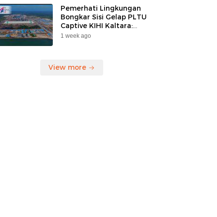
Pemerhati Lingkungan
Bongkar Sisi Gelap PLTU
Captive KIHI Kaltara:
“Industri Hijau Hanya
1 week ago
Ilusi, Nelayan Jadi
Korban”
View more