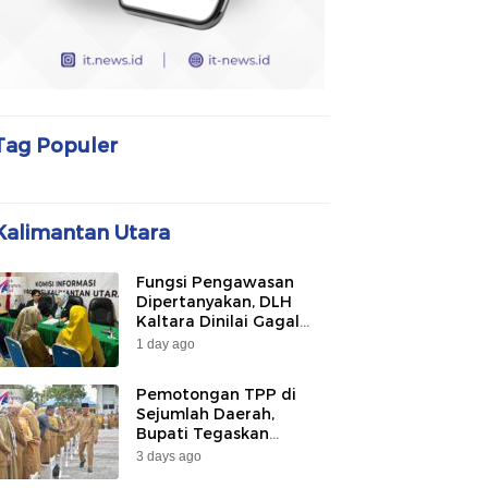
Tag Populer
Kalimantan Utara
Fungsi Pengawasan
Dipertanyakan, DLH
Kaltara Dinilai Gagal
Awasi PLTU Captive dan
1 day ago
Smelter di KIPI
Mangkupadi
Pemotongan TPP di
Sejumlah Daerah,
Bupati Tegaskan
Bulungan Belum
3 days ago
Berlakukan pada 2026