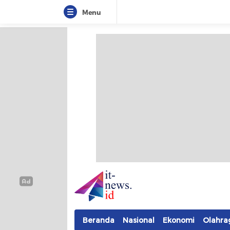
Menu
IT-NEWS
Update Cepat, Cerdas, dan Terpercaya
Beranda
Nasional
Ekonomi
Olahra