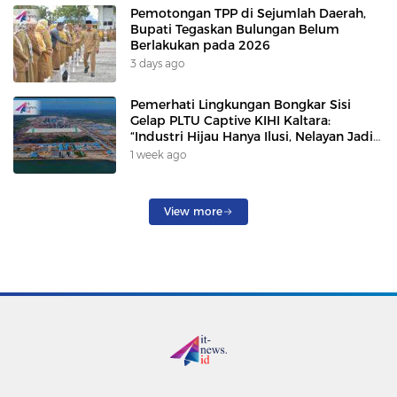
Pemotongan TPP di Sejumlah Daerah,
Bupati Tegaskan Bulungan Belum
Berlakukan pada 2026
3 days ago
Pemerhati Lingkungan Bongkar Sisi
Gelap PLTU Captive KIHI Kaltara:
“Industri Hijau Hanya Ilusi, Nelayan Jadi
Korban”
1 week ago
View more