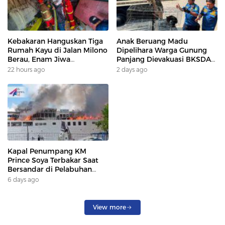
Kebakaran Hanguskan Tiga
Anak Beruang Madu
Rumah Kayu di Jalan Milono
Dipelihara Warga Gunung
Berau, Enam Jiwa
Panjang Dievakuasi BKSDA
Terdampak
Dan DAMKAR
22 hours ago
2 days ago
Kapal Penumpang KM
Prince Soya Terbakar Saat
Bersandar di Pelabuhan
Samarinda, Keberangkatan
6 days ago
Penumpang Dialihkan
View more