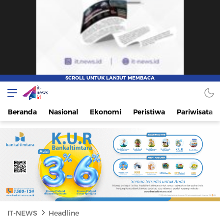
IT-NEWS
Update Cepat, Cerdas, dan Terpercaya
Beranda
Nasional
Ekonomi
Peristiwa
Pariwisata
IT-NEWS
Headline