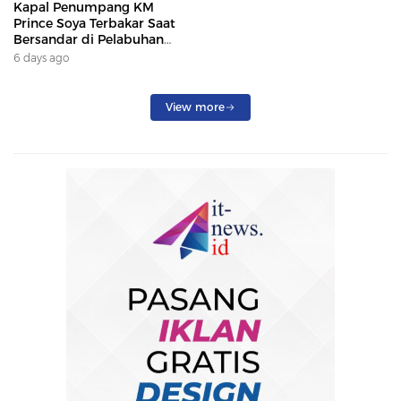
Kapal Penumpang KM
Prince Soya Terbakar Saat
Bersandar di Pelabuhan
Samarinda, Keberangkatan
6 days ago
Penumpang Dialihkan
View more