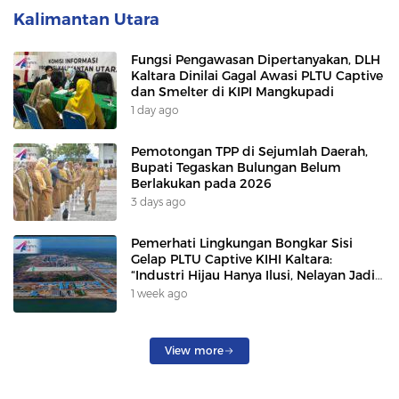
Kalimantan Utara
Fungsi Pengawasan Dipertanyakan, DLH
Kaltara Dinilai Gagal Awasi PLTU Captive
dan Smelter di KIPI Mangkupadi
1 day ago
Pemotongan TPP di Sejumlah Daerah,
Bupati Tegaskan Bulungan Belum
Berlakukan pada 2026
3 days ago
Pemerhati Lingkungan Bongkar Sisi
Gelap PLTU Captive KIHI Kaltara:
“Industri Hijau Hanya Ilusi, Nelayan Jadi
Korban”
1 week ago
View more