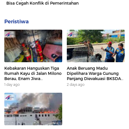
Bisa Cegah Konflik di Pemerintahan
Peristiwa
Kebakaran Hanguskan Tiga
Anak Beruang Madu
Rumah Kayu di Jalan Milono
Dipelihara Warga Gunung
Berau, Enam Jiwa
Panjang Dievakuasi BKSDA
Terdampak
Dan DAMKAR
1 day ago
2 days ago