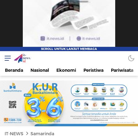
IT-NEWS
Update Cepat, Cerdas, dan Terpercaya
Beranda
Nasional
Ekonomi
Peristiwa
Pariwisata
IT-NEWS
Samarinda