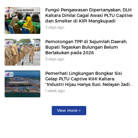
Fungsi Pengawasan Dipertanyakan, DLH
Kaltara Dinilai Gagal Awasi PLTU Captive
dan Smelter di KIPI Mangkupadi
3 days ago
Pemotongan TPP di Sejumlah Daerah,
Bupati Tegaskan Bulungan Belum
Berlakukan pada 2026
5 days ago
Pemerhati Lingkungan Bongkar Sisi
Gelap PLTU Captive KIHI Kaltara:
“Industri Hijau Hanya Ilusi, Nelayan Jadi
Korban”
1 week ago
View more