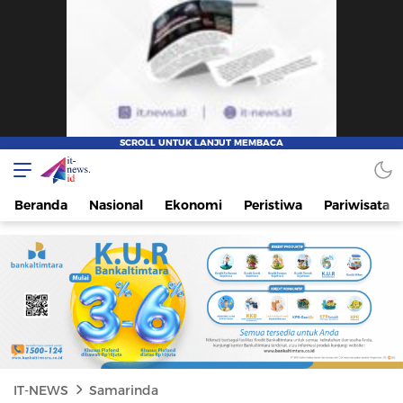
IT-NEWS
Update Cepat, Cerdas, dan Terpercaya
Beranda
Nasional
Ekonomi
Peristiwa
Pariwisata
IT-NEWS
Samarinda