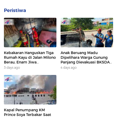
Peristiwa
Kebakaran Hanguskan Tiga
Anak Beruang Madu
Rumah Kayu di Jalan Milono
Dipelihara Warga Gunung
Berau, Enam Jiwa
Panjang Dievakuasi BKSDA
Terdampak
Dan DAMKAR
3 days ago
4 days ago
Kapal Penumpang KM
Prince Soya Terbakar Saat