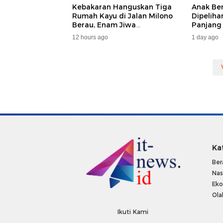
Kebakaran Hanguskan Tiga
Anak Be
Rumah Kayu di Jalan Milono
Dipelih
Berau, Enam Jiwa
Panjang
Terdampak
Dan DA
12 hours ago
1 day ago
Ka
Ber
Nas
Ek
Ola
Ikuti Kami