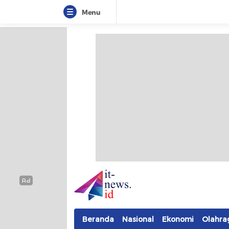
Menu
IT-NEWS
Update Cepat, Cerdas, dan Terpercaya
Beranda
Nasional
Ekonomi
Olahra