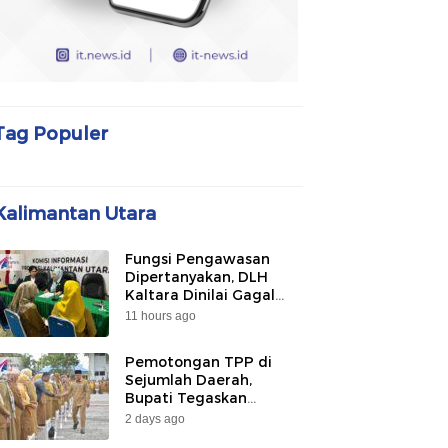
Tag Populer
Kalimantan Utara
Fungsi Pengawasan
Dipertanyakan, DLH
Kaltara Dinilai Gagal
Awasi PLTU Captive dan
11 hours ago
Smelter di KIPI
Mangkupadi
Pemotongan TPP di
Sejumlah Daerah,
Bupati Tegaskan
Bulungan Belum
2 days ago
Berlakukan pada 2026