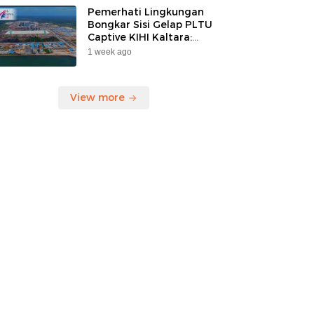
Pemerhati Lingkungan
Bongkar Sisi Gelap PLTU
Captive KIHI Kaltara:
“Industri Hijau Hanya
1 week ago
Ilusi, Nelayan Jadi
Korban”
View more