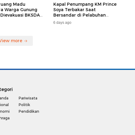
ruang Madu
Kapal Penumpang KM Prince
ara Warga Gunung
Soya Terbakar Saat
 Dievakuasi BKSDA
Bersandar di Pelabuhan
MKAR
Samarinda, Keberangkatan
6 days ago
Penumpang Dialihkan
View more
tegori
anda
Pariwisata
ional
Politik
onomi
Pendidikan
hraga