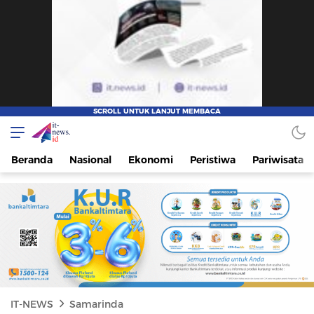
IT-NEWS
Update Cepat, Cerdas, dan Terpercaya
Beranda
Nasional
Ekonomi
Peristiwa
Pariwisata
IT-NEWS
Samarinda