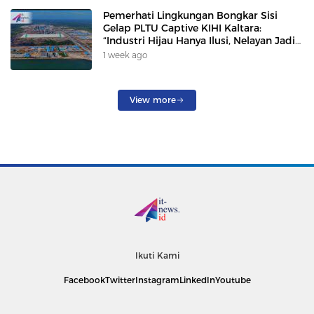
Pemerhati Lingkungan Bongkar Sisi
Gelap PLTU Captive KIHI Kaltara:
“Industri Hijau Hanya Ilusi, Nelayan Jadi
Korban”
1 week ago
View more
Ikuti Kami
Facebook
Twitter
Instagram
LinkedIn
Youtube