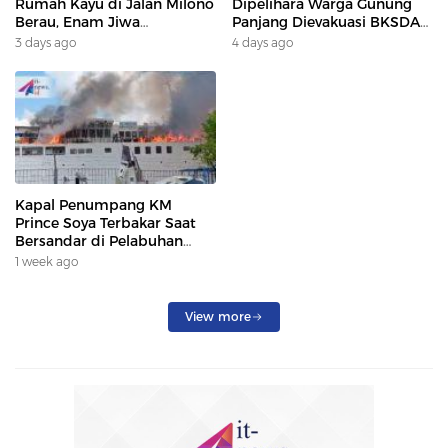
Rumah Kayu di Jalan Milono
Dipelihara Warga Gunung
Berau, Enam Jiwa
Panjang Dievakuasi BKSDA
Terdampak
Dan DAMKAR
3 days ago
4 days ago
Kapal Penumpang KM
Prince Soya Terbakar Saat
Bersandar di Pelabuhan
Samarinda, Keberangkatan
1 week ago
Penumpang Dialihkan
View more