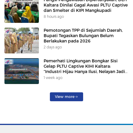
Kaltara Dinilai Gagal Awasi PLTU Captive
dan Smelter di KIPI Mangkupadi
8 hours ago
Pemotongan TPP di Sejumlah Daerah,
Bupati Tegaskan Bulungan Belum
Berlakukan pada 2026
2 days ago
Pemerhati Lingkungan Bongkar Sisi
Gelap PLTU Captive KIHI Kaltara:
“Industri Hijau Hanya Ilusi, Nelayan Jadi
Korban”
1 week ago
View more