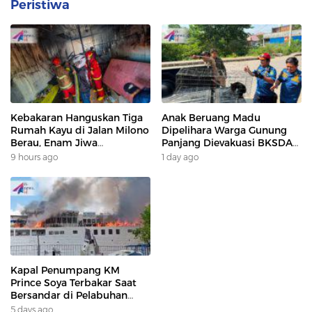
Peristiwa
Kebakaran Hanguskan Tiga
Anak Beruang Madu
Rumah Kayu di Jalan Milono
Dipelihara Warga Gunung
Berau, Enam Jiwa
Panjang Dievakuasi BKSDA
Terdampak
Dan DAMKAR
9 hours ago
1 day ago
Kapal Penumpang KM
Prince Soya Terbakar Saat
Bersandar di Pelabuhan
Samarinda, Keberangkatan
5 days ago