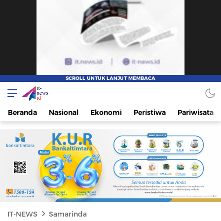
IT-NEWS
Update Cepat, Cerdas, dan Terpercaya
Beranda
Nasional
Ekonomi
Peristiwa
Pariwisata
IT-NEWS
Samarinda