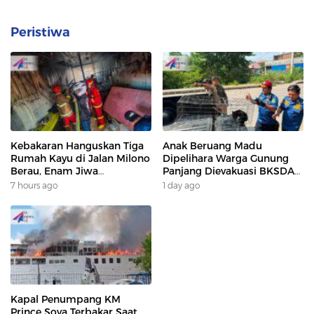
Peristiwa
Kebakaran Hanguskan Tiga
Anak Beruang Madu
Rumah Kayu di Jalan Milono
Dipelihara Warga Gunung
Berau, Enam Jiwa
Panjang Dievakuasi BKSDA
Terdampak
Dan DAMKAR
7 hours ago
1 day ago
Kapal Penumpang KM
Prince Soya Terbakar Saat