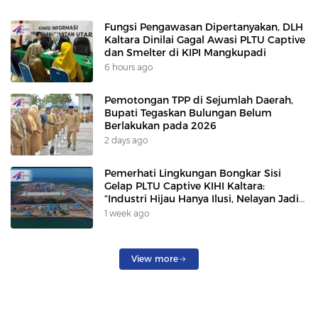
Fungsi Pengawasan Dipertanyakan, DLH
Kaltara Dinilai Gagal Awasi PLTU Captive
dan Smelter di KIPI Mangkupadi
6 hours ago
Pemotongan TPP di Sejumlah Daerah,
Bupati Tegaskan Bulungan Belum
Berlakukan pada 2026
2 days ago
Pemerhati Lingkungan Bongkar Sisi
Gelap PLTU Captive KIHI Kaltara:
“Industri Hijau Hanya Ilusi, Nelayan Jadi
Korban”
1 week ago
View more