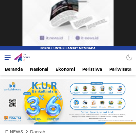
IT-NEWS
Update Cepat, Cerdas, dan Terpercaya
Beranda
Nasional
Ekonomi
Peristiwa
Pariwisata
IT-NEWS
Daerah