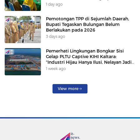
1 day ago
Pemotongan TPP di Sejumlah Daerah,
Bupati Tegaskan Bulungan Belum
Berlakukan pada 2026
3 days ago
Pemerhati Lingkungan Bongkar Sisi
Gelap PLTU Captive KIHI Kaltara:
“Industri Hijau Hanya Ilusi, Nelayan Jadi
Korban”
1 week ago
View more