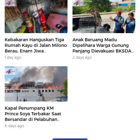
Kebakaran Hanguskan Tiga
Anak Beruang Madu
Rumah Kayu di Jalan Milono
Dipelihara Warga Gunung
Berau, Enam Jiwa
Panjang Dievakuasi BKSDA
Terdampak
Dan DAMKAR
1 day ago
2 days ago
Kapal Penumpang KM
Prince Soya Terbakar Saat
Bersandar di Pelabuhan
Samarinda, Keberangkatan
6 days ago
Penumpang Dialihkan