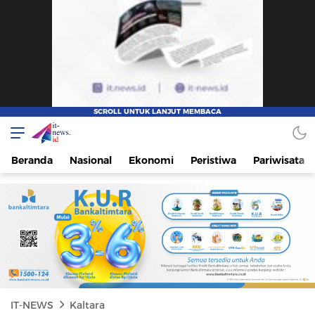
IT-NEWS
Update Cepat, Cerdas, dan Terpercaya
Beranda
Nasional
Ekonomi
Peristiwa
Pariwisata
IT-NEWS
Kaltara