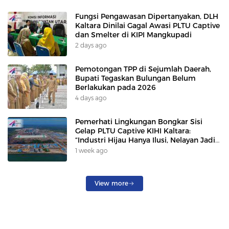
Fungsi Pengawasan Dipertanyakan, DLH
Kaltara Dinilai Gagal Awasi PLTU Captive
dan Smelter di KIPI Mangkupadi
2 days ago
Pemotongan TPP di Sejumlah Daerah,
Bupati Tegaskan Bulungan Belum
Berlakukan pada 2026
4 days ago
Pemerhati Lingkungan Bongkar Sisi
Gelap PLTU Captive KIHI Kaltara:
“Industri Hijau Hanya Ilusi, Nelayan Jadi
Korban”
1 week ago
View more