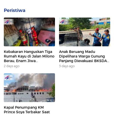
Peristiwa
Kebakaran Hanguskan Tiga
Anak Beruang Madu
Rumah Kayu di Jalan Milono
Dipelihara Warga Gunung
Berau, Enam Jiwa
Panjang Dievakuasi BKSDA
Terdampak
Dan DAMKAR
2 days ago
3 days ago
Kapal Penumpang KM
Prince Soya Terbakar Saat