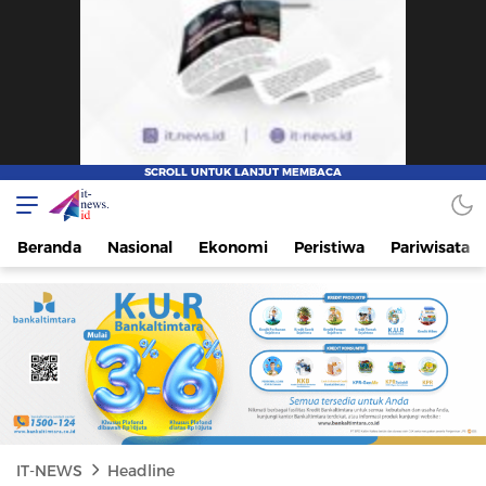
IT-NEWS
Update Cepat, Cerdas, dan Terpercaya
Beranda
Nasional
Ekonomi
Peristiwa
Pariwisata
IT-NEWS
Headline