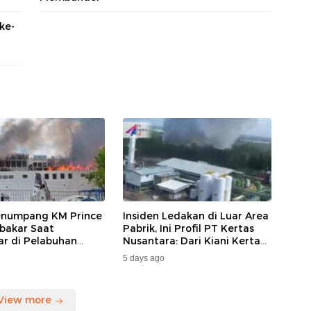
ke-
enumpang KM Prince
Insiden Ledakan di Luar Area
bakar Saat
Pabrik, Ini Profil PT Kertas
ar di Pelabuhan
Nusantara: Dari Kiani Kertas
da, Keberangkatan
hingga Beroperasi Kembali
5 days ago
ng Dialihkan
Karena Prabowo.
View more