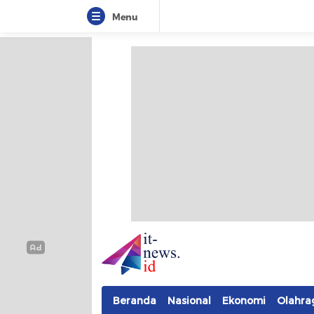
Menu
IT-NEWS
Update Cepat, Cerdas, dan Terpercaya
Beranda
Nasional
Ekonomi
Olahra