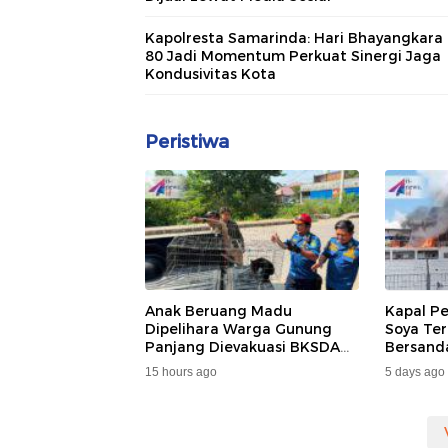
Kapolresta Samarinda: Hari Bhayangkara 
80 Jadi Momentum Perkuat Sinergi Jaga
Kondusivitas Kota
Peristiwa
Anak Beruang Madu
Kapal P
Dipelihara Warga Gunung
Soya Ter
Panjang Dievakuasi BKSDA
Bersand
Dan DAMKAR
Samarin
15 hours ago
5 days ago
Penumpa