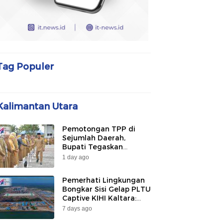
Tag Populer
Kalimantan Utara
Pemotongan TPP di
Sejumlah Daerah,
Bupati Tegaskan
Bulungan Belum
1 day ago
Berlakukan pada 2026
Pemerhati Lingkungan
Bongkar Sisi Gelap PLTU
Captive KIHI Kaltara:
“Industri Hijau Hanya
7 days ago
Ilusi, Nelayan Jadi