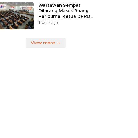
Korban”
Wartawan Sempat
Dilarang Masuk Ruang
Paripurna, Ketua DPRD
Kaltara Mengaku Belum
1 week ago
Tahu Ada Larangan
View more