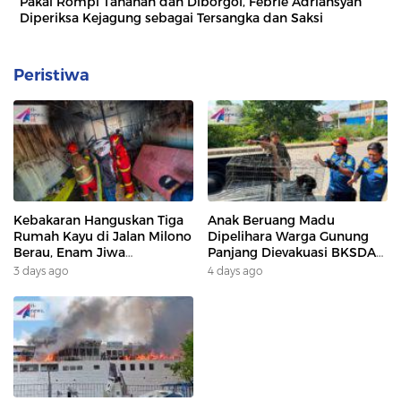
Pakai Rompi Tahanan dan Diborgol, Febrie Adriansyah
Diperiksa Kejagung sebagai Tersangka dan Saksi
Peristiwa
Kebakaran Hanguskan Tiga
Anak Beruang Madu
Rumah Kayu di Jalan Milono
Dipelihara Warga Gunung
Berau, Enam Jiwa
Panjang Dievakuasi BKSDA
Terdampak
Dan DAMKAR
3 days ago
4 days ago