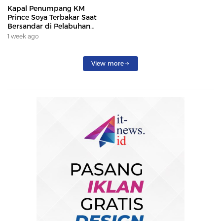
Kapal Penumpang KM
Prince Soya Terbakar Saat
Bersandar di Pelabuhan
Samarinda, Keberangkatan
1 week ago
Penumpang Dialihkan
View more