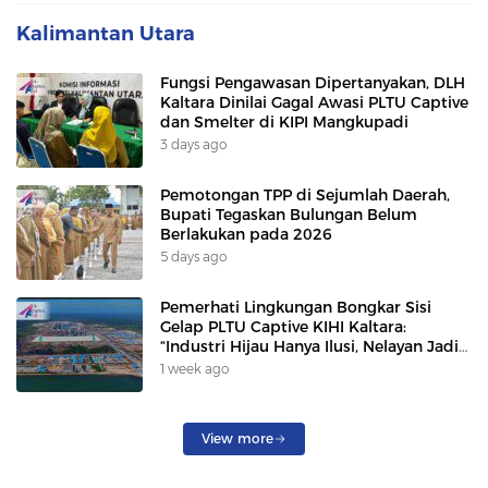
Kalimantan Utara
Fungsi Pengawasan Dipertanyakan, DLH
Kaltara Dinilai Gagal Awasi PLTU Captive
dan Smelter di KIPI Mangkupadi
3 days ago
Pemotongan TPP di Sejumlah Daerah,
Bupati Tegaskan Bulungan Belum
Berlakukan pada 2026
5 days ago
Pemerhati Lingkungan Bongkar Sisi
Gelap PLTU Captive KIHI Kaltara:
“Industri Hijau Hanya Ilusi, Nelayan Jadi
Korban”
1 week ago
View more