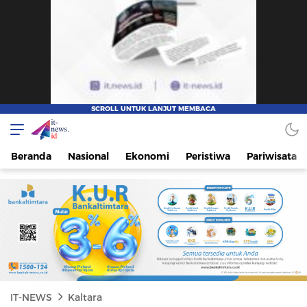
IT-NEWS
Update Cepat, Cerdas, dan Terpercaya
Beranda
Nasional
Ekonomi
Peristiwa
Pariwisata
IT-NEWS
Kaltara