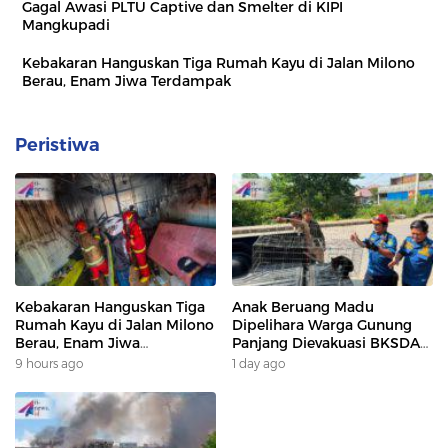
Gagal Awasi PLTU Captive dan Smelter di KIPI
Mangkupadi
Kebakaran Hanguskan Tiga Rumah Kayu di Jalan Milono
Berau, Enam Jiwa Terdampak
Peristiwa
Kebakaran Hanguskan Tiga
Anak Beruang Madu
Rumah Kayu di Jalan Milono
Dipelihara Warga Gunung
Berau, Enam Jiwa
Panjang Dievakuasi BKSDA
Terdampak
Dan DAMKAR
9 hours ago
1 day ago