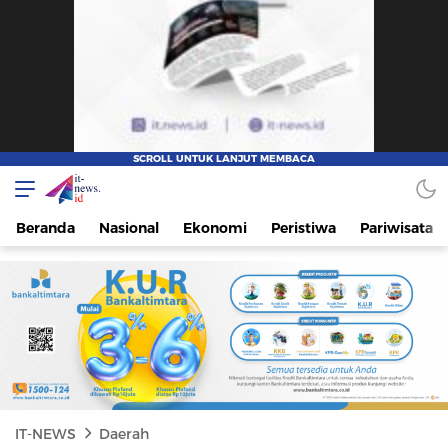
IT-NEWS
Update Cepat, Cerdas, dan Terpercaya
Beranda
Nasional
Ekonomi
Peristiwa
Pariwisata
IT-NEWS
Daerah