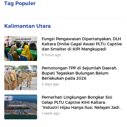
Tag Populer
Kalimantan Utara
Fungsi Pengawasan Dipertanyakan, DLH
Kaltara Dinilai Gagal Awasi PLTU Captive
dan Smelter di KIPI Mangkupadi
9 hours ago
Pemotongan TPP di Sejumlah Daerah,
Bupati Tegaskan Bulungan Belum
Berlakukan pada 2026
2 days ago
Pemerhati Lingkungan Bongkar Sisi
Gelap PLTU Captive KIHI Kaltara:
“Industri Hijau Hanya Ilusi, Nelayan Jadi
Korban”
1 week ago