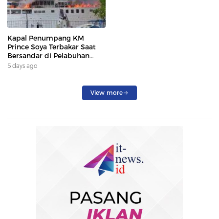
Kapal Penumpang KM
Prince Soya Terbakar Saat
Bersandar di Pelabuhan
Samarinda, Keberangkatan
5 days ago
Penumpang Dialihkan
View more