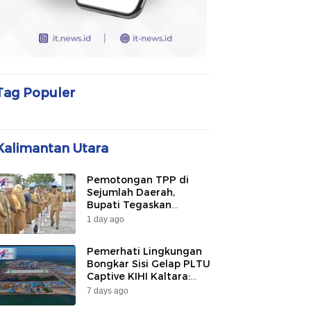
Tag Populer
Kalimantan Utara
Pemotongan TPP di
Sejumlah Daerah,
Bupati Tegaskan
Bulungan Belum
1 day ago
Berlakukan pada 2026
Pemerhati Lingkungan
Bongkar Sisi Gelap PLTU
Captive KIHI Kaltara:
“Industri Hijau Hanya
7 days ago
Ilusi, Nelayan Jadi