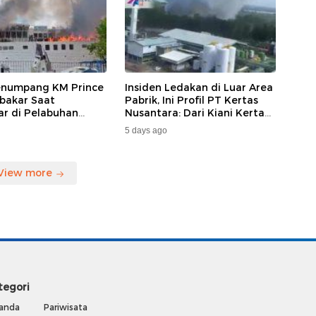
enumpang KM Prince
Insiden Ledakan di Luar Area
bakar Saat
Pabrik, Ini Profil PT Kertas
ar di Pelabuhan
Nusantara: Dari Kiani Kertas
da, Keberangkatan
hingga Beroperasi Kembali
5 days ago
ng Dialihkan
Karena Prabowo.
View more
tegori
anda
Pariwisata