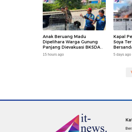
Anak Beruang Madu
Kapal P
Dipelihara Warga Gunung
Soya Ter
Panjang Dievakuasi BKSDA
Bersand
Dan DAMKAR
Samarin
15 hours ago
5 days ago
Penumpa
Ka
Ber