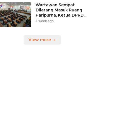
Korban”
Wartawan Sempat
Dilarang Masuk Ruang
Paripurna, Ketua DPRD
Kaltara Mengaku Belum
1 week ago
Tahu Ada Larangan
View more