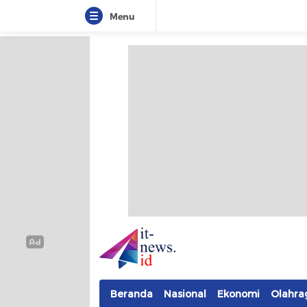
Menu
IT-NEWS
Update Cepat, Cerdas, dan Terpercaya
Beranda
Nasional
Ekonomi
Olahra