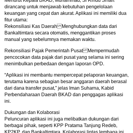
Menurut Kepala BKAD, Muhammad, Si Rindu Smart
dirancang untuk menjawab kebutuhan pengelolaan
keuangan yang cepat dan akurat. Aplikasi ini memiliki dua
fitur utama:
Rekonsiliasi Kas Daerah Menghubungkan data dari
Bankaltimtara secara otomatis, menggantikan proses
manual yang sebelumnya memakan waktu.
Rekonsiliasi Pajak Pemerintah Pusat Mempermudah
pencocokan data pajak dari pusat yang selama ini sering
menimbulkan perbedaan dengan laporan OPD.
“Aplikasi ini membantu mempercepat pelaporan keuangan,
terutama karena sebagian besar anggaran daerah berasal
dari dana transfer pusat,” jelas Iman Suharna, Kabid
Perbendaharaan Daerah BKAD dan penggagas aplikasi
ini.
Dukungan dan Kolaborasi
Peluncuran aplikasi ini juga melibatkan dukungan dari
berbagai pihak, seperti KPP Pratama Tanjung Redeb,
KP2KP, dan Bankaltimtara. Kolaborasi lintas lembaga ini