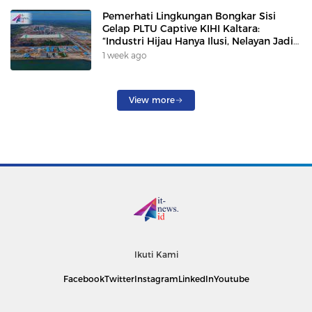
Pemerhati Lingkungan Bongkar Sisi
Gelap PLTU Captive KIHI Kaltara:
“Industri Hijau Hanya Ilusi, Nelayan Jadi
Korban”
1 week ago
View more
Ikuti Kami
Facebook
Twitter
Instagram
LinkedIn
Youtube