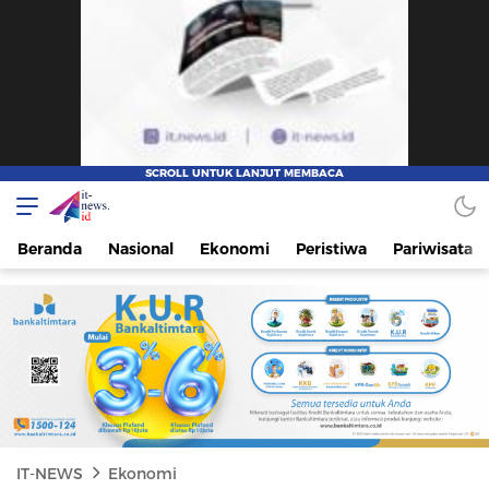
IT-NEWS
Update Cepat, Cerdas, dan Terpercaya
Beranda
Nasional
Ekonomi
Peristiwa
Pariwisata
IT-NEWS
Ekonomi