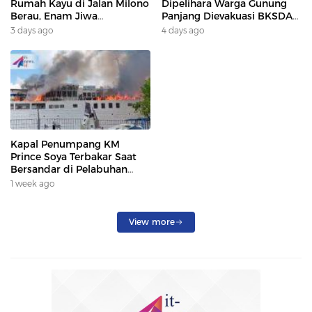
Rumah Kayu di Jalan Milono
Dipelihara Warga Gunung
Berau, Enam Jiwa
Panjang Dievakuasi BKSDA
Terdampak
Dan DAMKAR
3 days ago
4 days ago
Kapal Penumpang KM
Prince Soya Terbakar Saat
Bersandar di Pelabuhan
Samarinda, Keberangkatan
1 week ago
Penumpang Dialihkan
View more