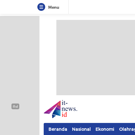
Menu
IT-NEWS
Update Cepat, Cerdas, dan Terpercaya
Beranda
Nasional
Ekonomi
Olahra