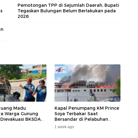
Pemotongan TPP di Sejumlah Daerah, Bupati
us
Tegaskan Bulungan Belum Berlakukan pada
2026
an
ruang Madu
Kapal Penumpang KM Prince
ara Warga Gunung
Soya Terbakar Saat
 Dievakuasi BKSDA
Bersandar di Pelabuhan
MKAR
Samarinda, Keberangkatan
1 week ago
Penumpang Dialihkan