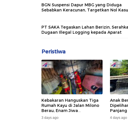
BGN Suspensi Dapur MBG yang Diduga
Sebabkan Keracunan, Targetkan Nol Kas
PT SAKA Tegaskan Lahan Berizin, Serahk
Dugaan Illegal Logging kepada Aparat
Peristiwa
Kebakaran Hanguskan Tiga
Anak Be
Rumah Kayu di Jalan Milono
Dipelih
Berau, Enam Jiwa
Panjang
Terdampak
Dan DA
3 days ago
4 days ago