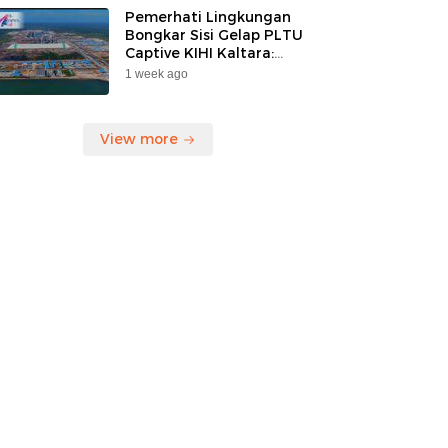
Pemerhati Lingkungan
Bongkar Sisi Gelap PLTU
Captive KIHI Kaltara:
“Industri Hijau Hanya
1 week ago
Ilusi, Nelayan Jadi
Korban”
View more