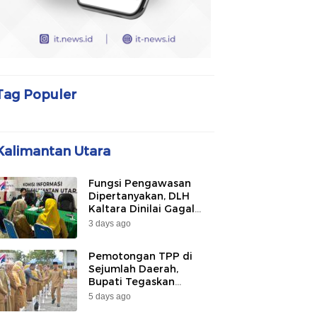
Tag Populer
Kalimantan Utara
Fungsi Pengawasan
Dipertanyakan, DLH
Kaltara Dinilai Gagal
Awasi PLTU Captive dan
3 days ago
Smelter di KIPI
Mangkupadi
Pemotongan TPP di
Sejumlah Daerah,
Bupati Tegaskan
Bulungan Belum
5 days ago
Berlakukan pada 2026