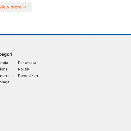
View more
tegori
anda
Pariwisata
ional
Politik
onomi
Pendidikan
hraga