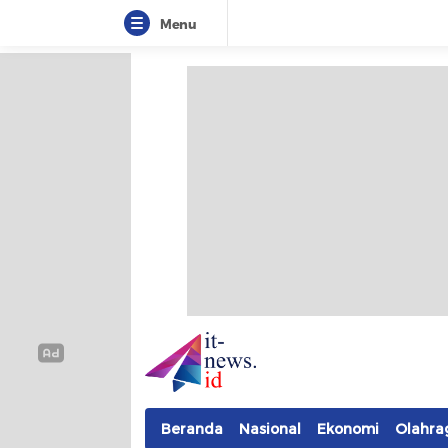
Menu
IT-NEWS
Update Cepat, Cerdas, dan Terpercaya
Beranda
Nasional
Ekonomi
Olahra