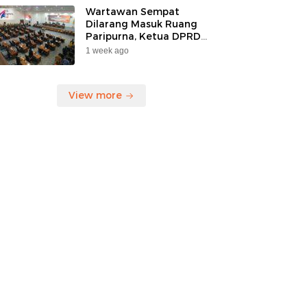
Korban”
Wartawan Sempat
Dilarang Masuk Ruang
Paripurna, Ketua DPRD
Kaltara Mengaku Belum
1 week ago
Tahu Ada Larangan
View more