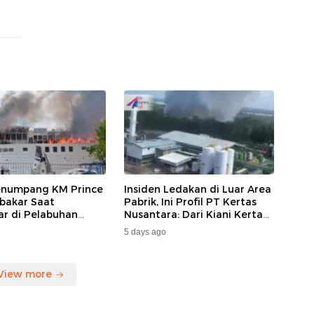
enumpang KM Prince
Insiden Ledakan di Luar Area
bakar Saat
Pabrik, Ini Profil PT Kertas
ar di Pelabuhan
Nusantara: Dari Kiani Kertas
da, Keberangkatan
hingga Beroperasi Kembali
5 days ago
ng Dialihkan
Karena Prabowo.
View more