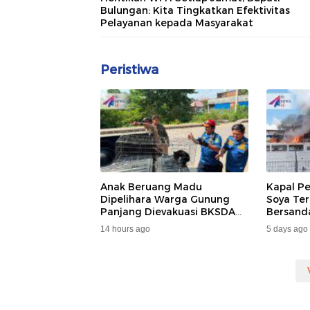
Bulungan: Kita Tingkatkan Efektivitas
Pelayanan kepada Masyarakat
Peristiwa
Anak Beruang Madu
Kapal P
Dipelihara Warga Gunung
Soya Ter
Panjang Dievakuasi BKSDA
Bersand
Dan DAMKAR
Samarin
14 hours ago
5 days ago
Penumpa