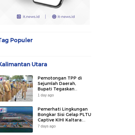
Tag Populer
Kalimantan Utara
Pemotongan TPP di
Sejumlah Daerah,
Bupati Tegaskan
Bulungan Belum
1 day ago
Berlakukan pada 2026
Pemerhati Lingkungan
Bongkar Sisi Gelap PLTU
Captive KIHI Kaltara:
“Industri Hijau Hanya
7 days ago
Ilusi, Nelayan Jadi