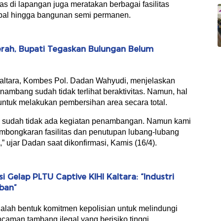
s di lapangan juga meratakan berbagai fasilitas
rpal hingga bangunan semi permanen.
rah, Bupati Tegaskan Bulungan Belum
Kaltara, Kombes Pol. Dadan Wahyudi, menjelaskan
enambang sudah tidak terlihat beraktivitas. Namun, hal
 untuk melakukan pembersihan area secara total.
g sudah tidak ada kegiatan penambangan. Namun kami
mbongkaran fasilitas dan penutupan lubang-lubang
,” ujar Dadan saat dikonfirmasi, Kamis (16/4).
 Gelap PLTU Captive KIHI Kaltara: “Industri
rban”
lah bentuk komitmen kepolisian untuk melindungi
caman tambang ilegal yang berisiko tinggi.