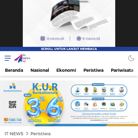
IT-NEWS
Update Cepat, Cerdas, dan Terpercaya
Beranda
Nasional
Ekonomi
Peristiwa
Pariwisata
IT-NEWS
Peristiwa