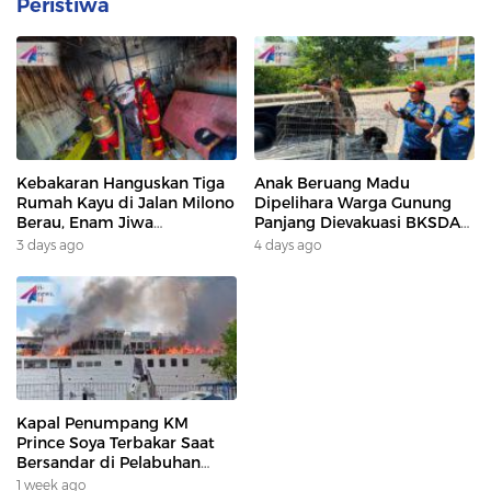
Peristiwa
Kebakaran Hanguskan Tiga
Anak Beruang Madu
Rumah Kayu di Jalan Milono
Dipelihara Warga Gunung
Berau, Enam Jiwa
Panjang Dievakuasi BKSDA
Terdampak
Dan DAMKAR
3 days ago
4 days ago
Kapal Penumpang KM
Prince Soya Terbakar Saat
Bersandar di Pelabuhan
Samarinda, Keberangkatan
1 week ago