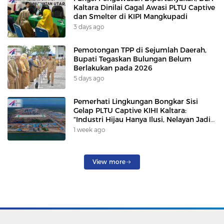
Kaltara Dinilai Gagal Awasi PLTU Captive
dan Smelter di KIPI Mangkupadi
3 days ago
Pemotongan TPP di Sejumlah Daerah,
Bupati Tegaskan Bulungan Belum
Berlakukan pada 2026
5 days ago
Pemerhati Lingkungan Bongkar Sisi
Gelap PLTU Captive KIHI Kaltara:
“Industri Hijau Hanya Ilusi, Nelayan Jadi
Korban”
1 week ago
View more