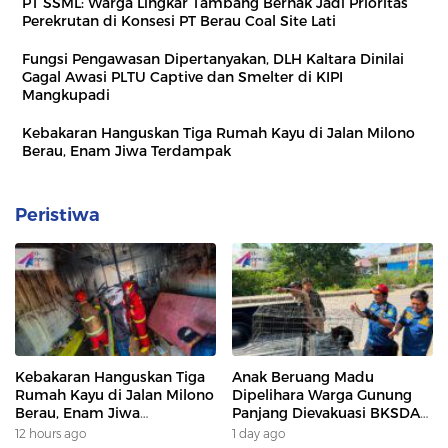
PT SSML: Warga Lingkar Tambang Berhak Jadi Prioritas
Perekrutan di Konsesi PT Berau Coal Site Lati
Fungsi Pengawasan Dipertanyakan, DLH Kaltara Dinilai
Gagal Awasi PLTU Captive dan Smelter di KIPI
Mangkupadi
Kebakaran Hanguskan Tiga Rumah Kayu di Jalan Milono
Berau, Enam Jiwa Terdampak
Peristiwa
Kebakaran Hanguskan Tiga
Anak Beruang Madu
Rumah Kayu di Jalan Milono
Dipelihara Warga Gunung
Berau, Enam Jiwa
Panjang Dievakuasi BKSDA
Terdampak
Dan DAMKAR
12 hours ago
1 day ago