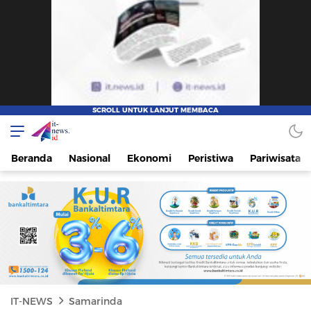
IT-NEWS
Update Cepat, Cerdas, dan Terpercaya
Beranda
Nasional
Ekonomi
Peristiwa
Pariwisata
IT-NEWS
Samarinda