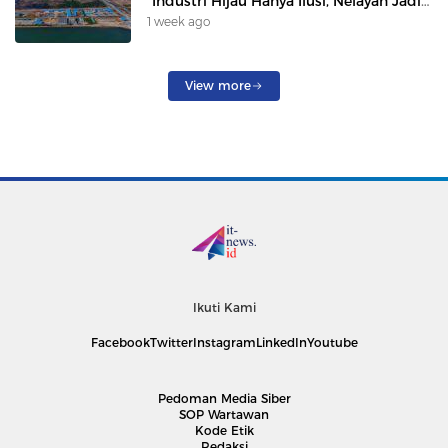
“Industri Hijau Hanya Ilusi, Nelayan Jadi
Korban”
1 week ago
View more
Ikuti Kami
Facebook
Twitter
Instagram
LinkedIn
Youtube
Pedoman Media Siber
SOP Wartawan
Kode Etik
Redaksi