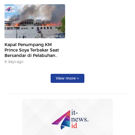
Kapal Penumpang KM
Prince Soya Terbakar Saat
Bersandar di Pelabuhan
Samarinda, Keberangkatan
6 days ago
Penumpang Dialihkan
View more