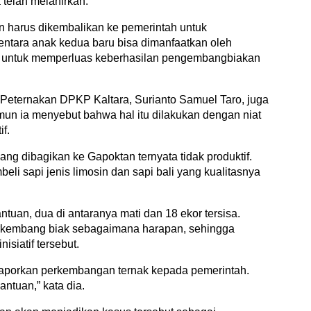
 telah melahirkan.
an harus dikembalikan ke pemerintah untuk
entara anak kedua baru bisa dimanfaatkan oleh
ng untuk memperluas keberhasilan pengembangbiakan
 Peternakan DPKP Kaltara, Surianto Samuel Taro, juga
n ia menyebut bahwa hal itu dilakukan dengan niat
f.
yang dibagikan ke Gapoktan ternyata tidak produktif.
i sapi jenis limosin dan sapi bali yang kualitasnya
ntuan, dua di antaranya mati dan 18 ekor tersisa.
erkembang biak sebagaimana harapan, sehingga
siatif tersebut.
elaporkan perkembangan ternak kepada pemerintah.
ntuan,” kata dia.