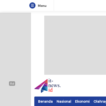
Menu
IT-NEWS
Update Cepat, Cerdas, dan Terpercaya
Beranda
Nasional
Ekonomi
Olahra