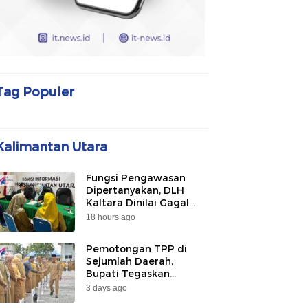
Tag Populer
Kalimantan Utara
Fungsi Pengawasan
Dipertanyakan, DLH
Kaltara Dinilai Gagal
Awasi PLTU Captive dan
18 hours ago
Smelter di KIPI
Mangkupadi
Pemotongan TPP di
Sejumlah Daerah,
Bupati Tegaskan
Bulungan Belum
3 days ago
Berlakukan pada 2026