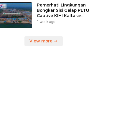
Pemerhati Lingkungan
Bongkar Sisi Gelap PLTU
Captive KIHI Kaltara:
“Industri Hijau Hanya
1 week ago
Ilusi, Nelayan Jadi
Korban”
View more