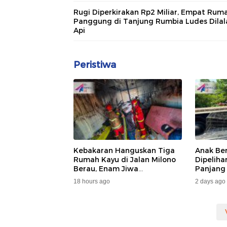
Rugi Diperkirakan Rp2 Miliar, Empat Rum
Panggung di Tanjung Rumbia Ludes Dilal
Api
Peristiwa
Kebakaran Hanguskan Tiga
Anak Be
Rumah Kayu di Jalan Milono
Dipelih
Berau, Enam Jiwa
Panjang
Terdampak
Dan DA
18 hours ago
2 days ago