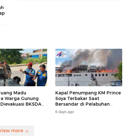
ah
ap
ruang Madu
Kapal Penumpang KM Prince
ara Warga Gunung
Soya Terbakar Saat
 Dievakuasi BKSDA
Bersandar di Pelabuhan
MKAR
Samarinda, Keberangkatan
6 days ago
Penumpang Dialihkan
View more