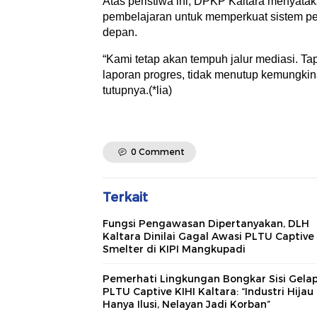
Atas peristiwa ini, DPKP Kaltara menyata
pembelajaran untuk memperkuat sistem p
depan.
“Kami tetap akan tempuh jalur mediasi. Ta
laporan progres, tidak menutup kemungkin
tutupnya.(*lia)
0 Comment
Terkait
Fungsi Pengawasan Dipertanyakan, DLH
Kaltara Dinilai Gagal Awasi PLTU Captive
Smelter di KIPI Mangkupadi
Pemerhati Lingkungan Bongkar Sisi Gela
PLTU Captive KIHI Kaltara: “Industri Hijau
Hanya Ilusi, Nelayan Jadi Korban”