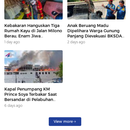
Kebakaran Hanguskan Tiga
Anak Beruang Madu
Rumah Kayu di Jalan Milono
Dipelihara Warga Gunung
Berau, Enam Jiwa
Panjang Dievakuasi BKSDA
Terdampak
Dan DAMKAR
1 day ago
2 days ago
Kapal Penumpang KM
Prince Soya Terbakar Saat
Bersandar di Pelabuhan
Samarinda, Keberangkatan
6 days ago
Penumpang Dialihkan
View more