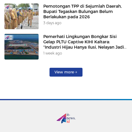
Pemotongan TPP di Sejumlah Daerah,
Bupati Tegaskan Bulungan Belum
Berlakukan pada 2026
3 days ago
Pemerhati Lingkungan Bongkar Sisi
Gelap PLTU Captive KIHI Kaltara:
“Industri Hijau Hanya Ilusi, Nelayan Jadi
Korban”
1 week ago
View more