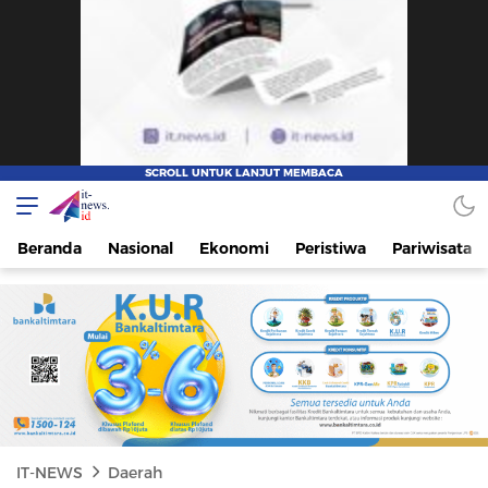
IT-NEWS
Update Cepat, Cerdas, dan Terpercaya
Beranda
Nasional
Ekonomi
Peristiwa
Pariwisata
IT-NEWS
Daerah