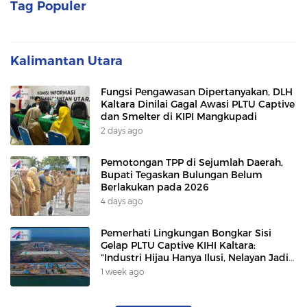
Tag Populer
Kalimantan Utara
Fungsi Pengawasan Dipertanyakan, DLH
Kaltara Dinilai Gagal Awasi PLTU Captive
dan Smelter di KIPI Mangkupadi
2 days ago
Pemotongan TPP di Sejumlah Daerah,
Bupati Tegaskan Bulungan Belum
Berlakukan pada 2026
4 days ago
Pemerhati Lingkungan Bongkar Sisi
Gelap PLTU Captive KIHI Kaltara:
“Industri Hijau Hanya Ilusi, Nelayan Jadi
Korban”
1 week ago