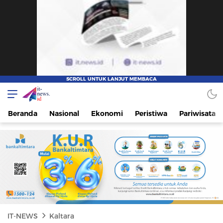
IT-NEWS
Update Cepat, Cerdas, dan Terpercaya
Beranda
Nasional
Ekonomi
Peristiwa
Pariwisata
IT-NEWS
Kaltara