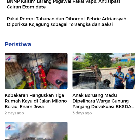
BNNP Kaltim Larang Pegawai Pakai Vape, Antisipasi
Cairan Etomidate
Pakai Rompi Tahanan dan Diborgol, Febrie Adriansyah
Diperiksa Kejagung sebagai Tersangka dan Saksi
Peristiwa
Kebakaran Hanguskan Tiga
Anak Beruang Madu
Rumah Kayu di Jalan Milono
Dipelihara Warga Gunung
Berau, Enam Jiwa
Panjang Dievakuasi BKSDA
Terdampak
Dan DAMKAR
2 days ago
3 days ago