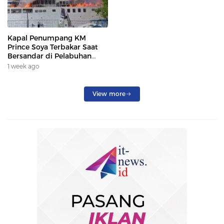
Kapal Penumpang KM
Prince Soya Terbakar Saat
Bersandar di Pelabuhan
Samarinda, Keberangkatan
1 week ago
Penumpang Dialihkan
View more