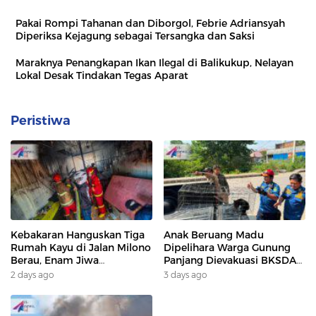
Pakai Rompi Tahanan dan Diborgol, Febrie Adriansyah
Diperiksa Kejagung sebagai Tersangka dan Saksi
Maraknya Penangkapan Ikan Ilegal di Balikukup, Nelayan
Lokal Desak Tindakan Tegas Aparat
Peristiwa
Kebakaran Hanguskan Tiga
Anak Beruang Madu
Rumah Kayu di Jalan Milono
Dipelihara Warga Gunung
Berau, Enam Jiwa
Panjang Dievakuasi BKSDA
Terdampak
Dan DAMKAR
2 days ago
3 days ago