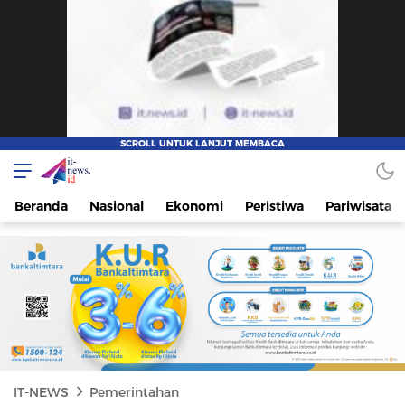
IT-NEWS
Update Cepat, Cerdas, dan Terpercaya
Beranda
Nasional
Ekonomi
Peristiwa
Pariwisata
IT-NEWS
Pemerintahan