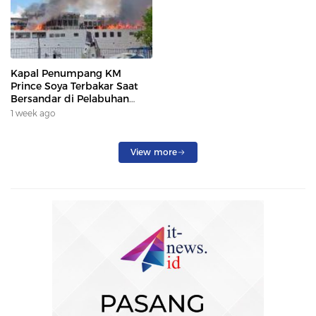
Kapal Penumpang KM
Prince Soya Terbakar Saat
Bersandar di Pelabuhan
Samarinda, Keberangkatan
1 week ago
Penumpang Dialihkan
View more