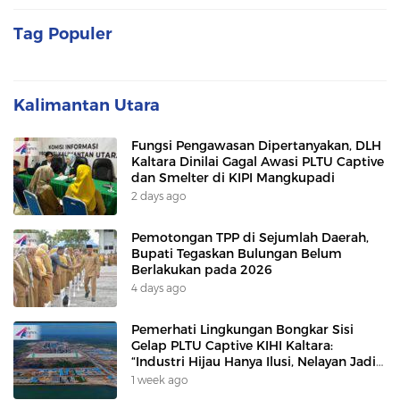
Tag Populer
Kalimantan Utara
Fungsi Pengawasan Dipertanyakan, DLH
Kaltara Dinilai Gagal Awasi PLTU Captive
dan Smelter di KIPI Mangkupadi
2 days ago
Pemotongan TPP di Sejumlah Daerah,
Bupati Tegaskan Bulungan Belum
Berlakukan pada 2026
4 days ago
Pemerhati Lingkungan Bongkar Sisi
Gelap PLTU Captive KIHI Kaltara:
“Industri Hijau Hanya Ilusi, Nelayan Jadi
Korban”
1 week ago