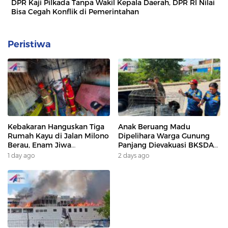
DPR Kaji Pilkada Tanpa Wakil Kepala Daerah, DPR RI Nilai
Bisa Cegah Konflik di Pemerintahan
Peristiwa
Kebakaran Hanguskan Tiga
Anak Beruang Madu
Rumah Kayu di Jalan Milono
Dipelihara Warga Gunung
Berau, Enam Jiwa
Panjang Dievakuasi BKSDA
Terdampak
Dan DAMKAR
1 day ago
2 days ago