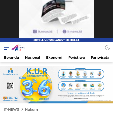
IT-NEWS
Update Cepat, Cerdas, dan Terpercaya
Beranda
Nasional
Ekonomi
Peristiwa
Pariwisata
IT-NEWS
Hukum