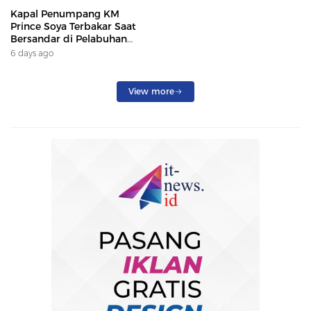
Kapal Penumpang KM
Prince Soya Terbakar Saat
Bersandar di Pelabuhan
Samarinda, Keberangkatan
6 days ago
Penumpang Dialihkan
View more