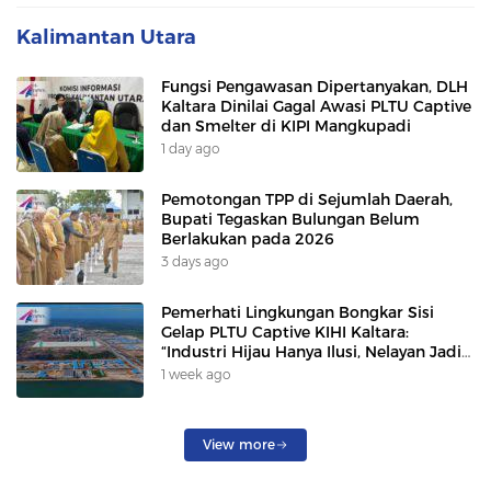
Kalimantan Utara
Fungsi Pengawasan Dipertanyakan, DLH
Kaltara Dinilai Gagal Awasi PLTU Captive
dan Smelter di KIPI Mangkupadi
1 day ago
Pemotongan TPP di Sejumlah Daerah,
Bupati Tegaskan Bulungan Belum
Berlakukan pada 2026
3 days ago
Pemerhati Lingkungan Bongkar Sisi
Gelap PLTU Captive KIHI Kaltara:
“Industri Hijau Hanya Ilusi, Nelayan Jadi
Korban”
1 week ago
View more