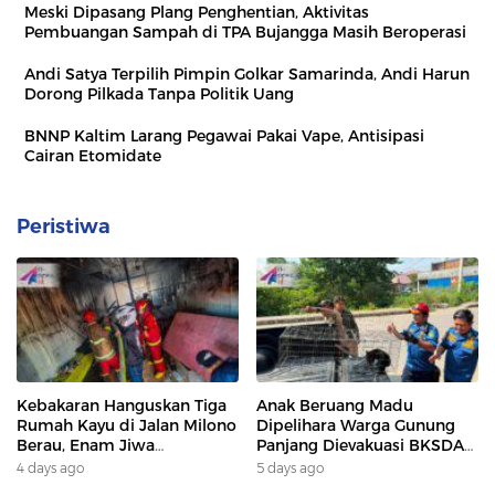
Meski Dipasang Plang Penghentian, Aktivitas
Pembuangan Sampah di TPA Bujangga Masih Beroperasi
Andi Satya Terpilih Pimpin Golkar Samarinda, Andi Harun
Dorong Pilkada Tanpa Politik Uang
BNNP Kaltim Larang Pegawai Pakai Vape, Antisipasi
Cairan Etomidate
Peristiwa
Kebakaran Hanguskan Tiga
Anak Beruang Madu
Rumah Kayu di Jalan Milono
Dipelihara Warga Gunung
Berau, Enam Jiwa
Panjang Dievakuasi BKSDA
Terdampak
Dan DAMKAR
4 days ago
5 days ago