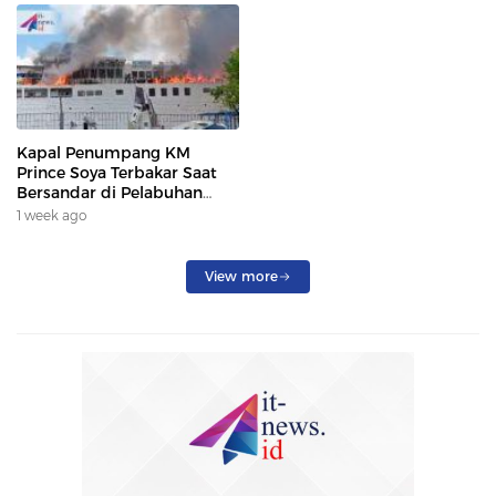
Kapal Penumpang KM
Prince Soya Terbakar Saat
Bersandar di Pelabuhan
Samarinda, Keberangkatan
1 week ago
Penumpang Dialihkan
View more