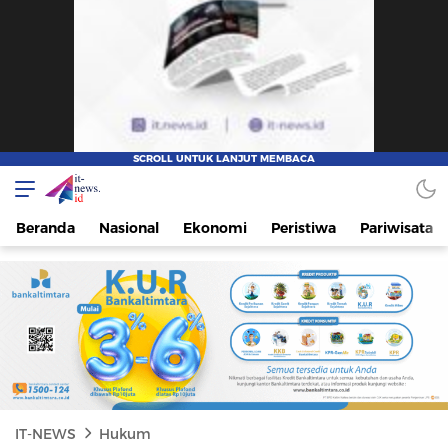
IT-NEWS
Update Cepat, Cerdas, dan Terpercaya
Beranda
Nasional
Ekonomi
Peristiwa
Pariwisata
IT-NEWS
Hukum