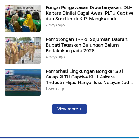
Fungsi Pengawasan Dipertanyakan, DLH
Kaltara Dinilai Gagal Awasi PLTU Captive
dan Smelter di KIPI Mangkupadi
2 days ago
Pemotongan TPP di Sejumlah Daerah,
Bupati Tegaskan Bulungan Belum
Berlakukan pada 2026
4 days ago
Pemerhati Lingkungan Bongkar Sisi
Gelap PLTU Captive KIHI Kaltara:
“Industri Hijau Hanya Ilusi, Nelayan Jadi
Korban”
1 week ago
View more