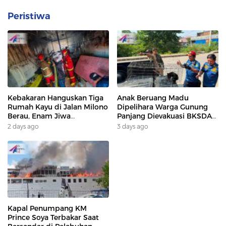
Peristiwa
Kebakaran Hanguskan Tiga
Anak Beruang Madu
Rumah Kayu di Jalan Milono
Dipelihara Warga Gunung
Berau, Enam Jiwa
Panjang Dievakuasi BKSDA
Terdampak
Dan DAMKAR
2 days ago
3 days ago
Kapal Penumpang KM
Prince Soya Terbakar Saat