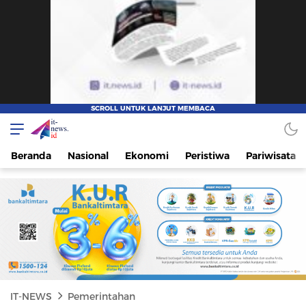
IT-NEWS
Update Cepat, Cerdas, dan Terpercaya
Beranda
Nasional
Ekonomi
Peristiwa
Pariwisata
IT-NEWS
Pemerintahan