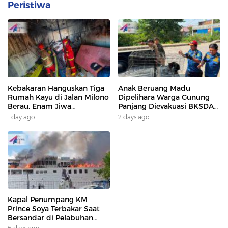
Peristiwa
Kebakaran Hanguskan Tiga
Anak Beruang Madu
Rumah Kayu di Jalan Milono
Dipelihara Warga Gunung
Berau, Enam Jiwa
Panjang Dievakuasi BKSDA
Terdampak
Dan DAMKAR
1 day ago
2 days ago
Kapal Penumpang KM
Prince Soya Terbakar Saat
Bersandar di Pelabuhan
Samarinda, Keberangkatan