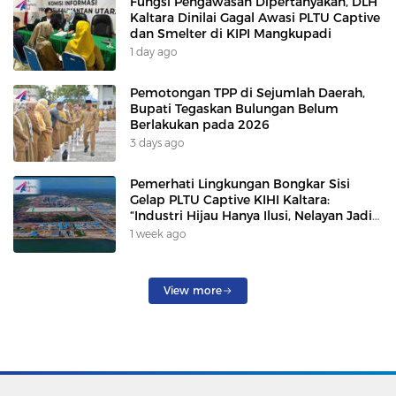
Fungsi Pengawasan Dipertanyakan, DLH
Kaltara Dinilai Gagal Awasi PLTU Captive
dan Smelter di KIPI Mangkupadi
1 day ago
Pemotongan TPP di Sejumlah Daerah,
Bupati Tegaskan Bulungan Belum
Berlakukan pada 2026
3 days ago
Pemerhati Lingkungan Bongkar Sisi
Gelap PLTU Captive KIHI Kaltara:
“Industri Hijau Hanya Ilusi, Nelayan Jadi
Korban”
1 week ago
View more