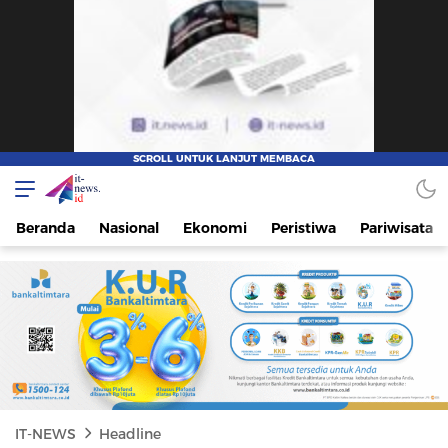
IT-NEWS
Update Cepat, Cerdas, dan Terpercaya
Beranda
Nasional
Ekonomi
Peristiwa
Pariwisata
IT-NEWS
Headline