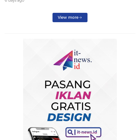
6 days ago
Penumpang Dialihkan
View more