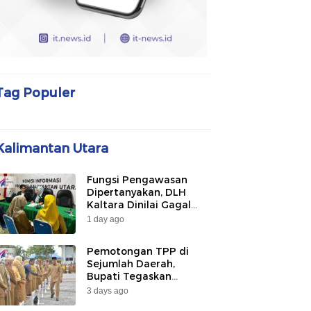
Tag Populer
Kalimantan Utara
Fungsi Pengawasan
Dipertanyakan, DLH
Kaltara Dinilai Gagal
Awasi PLTU Captive dan
1 day ago
Smelter di KIPI
Mangkupadi
Pemotongan TPP di
Sejumlah Daerah,
Bupati Tegaskan
Bulungan Belum
3 days ago
Berlakukan pada 2026