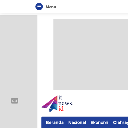
Menu
IT-NEWS
Update Cepat, Cerdas, dan Terpercaya
Beranda
Nasional
Ekonomi
Olahra