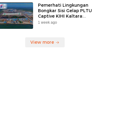
Pemerhati Lingkungan
Bongkar Sisi Gelap PLTU
Captive KIHI Kaltara:
“Industri Hijau Hanya
1 week ago
Ilusi, Nelayan Jadi
Korban”
View more