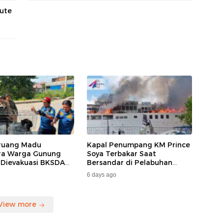
Rute
ruang Madu
Kapal Penumpang KM Prince
ara Warga Gunung
Soya Terbakar Saat
 Dievakuasi BKSDA
Bersandar di Pelabuhan
MKAR
Samarinda, Keberangkatan
6 days ago
Penumpang Dialihkan
View more