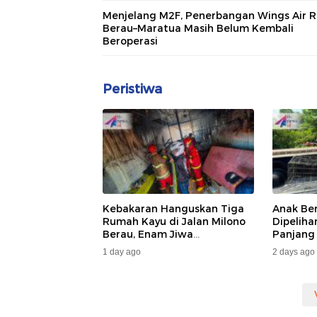
Menjelang M2F, Penerbangan Wings Air 
Berau–Maratua Masih Belum Kembali
Beroperasi
Peristiwa
Kebakaran Hanguskan Tiga
Anak Be
Rumah Kayu di Jalan Milono
Dipelih
Berau, Enam Jiwa
Panjang
Terdampak
Dan DA
1 day ago
2 days ago