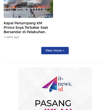
Kapal Penumpang KM
Prince Soya Terbakar Saat
Bersandar di Pelabuhan
Samarinda, Keberangkatan
1 week ago
Penumpang Dialihkan
View more