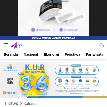
IT-NEWS
Update Cepat, Cerdas, dan Terpercaya
Beranda
Nasional
Ekonomi
Peristiwa
Pariwisata
IT-NEWS
Kaltara