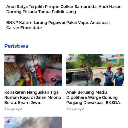
Andi Satya Terpilih Pimpin Golkar Samarinda, Andi Harun
Dorong Pilkada Tanpa Politik Uang
BNNP Kaltim Larang Pegawai Pakai Vape, Antisipasi
Cairan Etomidate
Peristiwa
Kebakaran Hanguskan Tiga
Anak Beruang Madu
Rumah Kayu di Jalan Milono
Dipelihara Warga Gunung
Berau, Enam Jiwa
Panjang Dievakuasi BKSDA
Terdampak
Dan DAMKAR
3 days ago
4 days ago