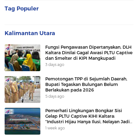
Tag Populer
Kalimantan Utara
Fungsi Pengawasan Dipertanyakan, DLH
Kaltara Dinilai Gagal Awasi PLTU Captive
dan Smelter di KIPI Mangkupadi
3 days ago
Pemotongan TPP di Sejumlah Daerah,
Bupati Tegaskan Bulungan Belum
Berlakukan pada 2026
5 days ago
Pemerhati Lingkungan Bongkar Sisi
Gelap PLTU Captive KIHI Kaltara:
“Industri Hijau Hanya Ilusi, Nelayan Jadi
Korban”
1 week ago