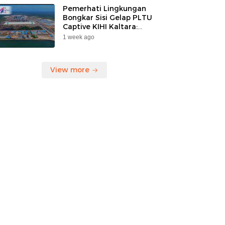
Pemerhati Lingkungan
Bongkar Sisi Gelap PLTU
Captive KIHI Kaltara:
“Industri Hijau Hanya
1 week ago
Ilusi, Nelayan Jadi
Korban”
View more