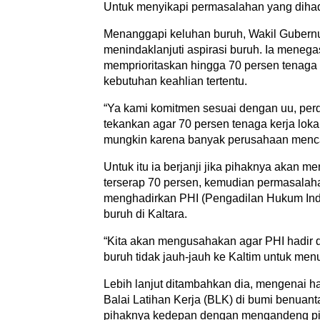
Untuk menyikapi permasalahan yang dihad
Menanggapi keluhan buruh, Wakil Gubern
menindaklanjuti aspirasi buruh. Ia mene
memprioritaskan hingga 70 persen tenaga k
kebutuhan keahlian tertentu.
“Ya kami komitmen sesuai dengan uu, perda
tekankan agar 70 persen tenaga kerja loka
mungkin karena banyak perusahaan mencari
Untuk itu ia berjanji jika pihaknya akan m
terserap 70 persen, kemudian permasalah
menghadirkan PHI (Pengadilan Hukum Ind
buruh di Kaltara.
“Kita akan mengusahakan agar PHI hadir 
buruh tidak jauh-jauh ke Kaltim untuk me
Lebih lanjut ditambahkan dia, mengenai 
Balai Latihan Kerja (BLK) di bumi benuant
pihaknya kedepan dengan mengandeng p