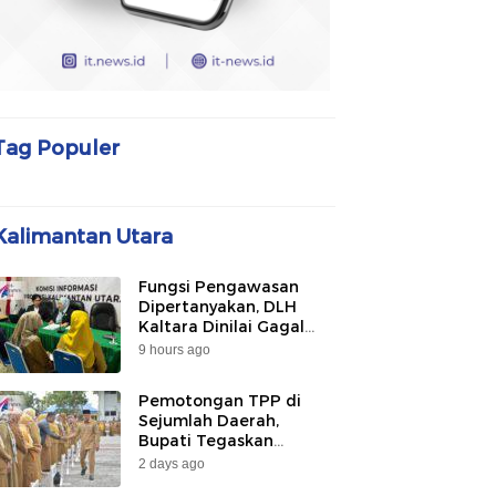
Tag Populer
Kalimantan Utara
Fungsi Pengawasan
Dipertanyakan, DLH
Kaltara Dinilai Gagal
Awasi PLTU Captive dan
9 hours ago
Smelter di KIPI
Mangkupadi
Pemotongan TPP di
Sejumlah Daerah,
Bupati Tegaskan
Bulungan Belum
2 days ago
Berlakukan pada 2026