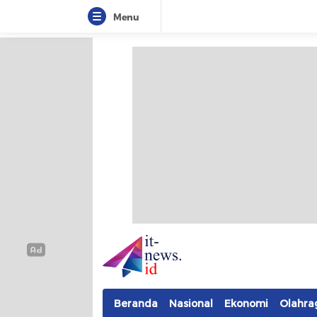
Menu
IT-NEWS
Update Cepat, Cerdas, dan Terpercaya
Beranda
Nasional
Ekonomi
Olahra