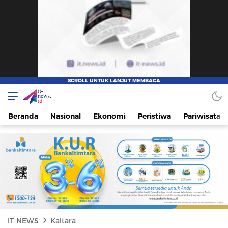
IT-NEWS
Update Cepat, Cerdas, dan Terpercaya
Beranda
Nasional
Ekonomi
Peristiwa
Pariwisata
IT-NEWS
Kaltara