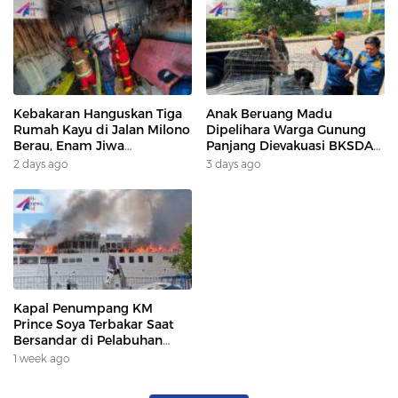
Kebakaran Hanguskan Tiga
Anak Beruang Madu
Rumah Kayu di Jalan Milono
Dipelihara Warga Gunung
Berau, Enam Jiwa
Panjang Dievakuasi BKSDA
Terdampak
Dan DAMKAR
2 days ago
3 days ago
Kapal Penumpang KM
Prince Soya Terbakar Saat
Bersandar di Pelabuhan
Samarinda, Keberangkatan
1 week ago
Penumpang Dialihkan