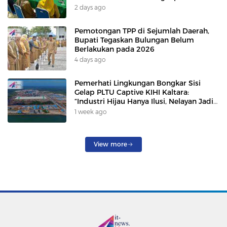
2 days ago
Pemotongan TPP di Sejumlah Daerah,
Bupati Tegaskan Bulungan Belum
Berlakukan pada 2026
4 days ago
Pemerhati Lingkungan Bongkar Sisi
Gelap PLTU Captive KIHI Kaltara:
“Industri Hijau Hanya Ilusi, Nelayan Jadi
Korban”
1 week ago
View more