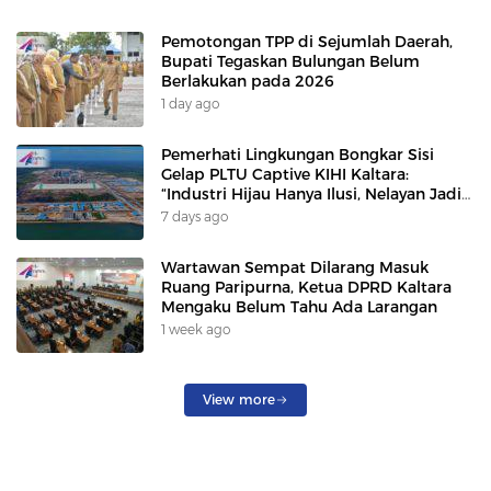
Pemotongan TPP di Sejumlah Daerah,
Bupati Tegaskan Bulungan Belum
Berlakukan pada 2026
1 day ago
Pemerhati Lingkungan Bongkar Sisi
Gelap PLTU Captive KIHI Kaltara:
“Industri Hijau Hanya Ilusi, Nelayan Jadi
Korban”
7 days ago
Wartawan Sempat Dilarang Masuk
Ruang Paripurna, Ketua DPRD Kaltara
Mengaku Belum Tahu Ada Larangan
1 week ago
View more