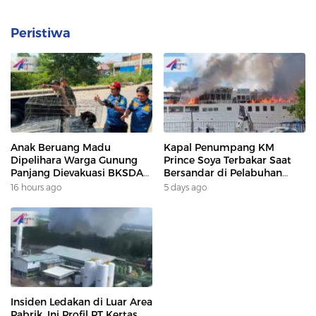
Peristiwa
Anak Beruang Madu
Kapal Penumpang KM
Dipelihara Warga Gunung
Prince Soya Terbakar Saat
Panjang Dievakuasi BKSDA
Bersandar di Pelabuhan
Dan DAMKAR
Samarinda, Keberangkatan
16 hours ago
5 days ago
Penumpang Dialihkan
Insiden Ledakan di Luar Area
Pabrik, Ini Profil PT Kertas