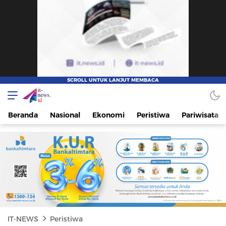
IT-NEWS
Update Cepat, Cerdas, dan Terpercaya
Beranda
Nasional
Ekonomi
Peristiwa
Pariwisata
IT-NEWS
Peristiwa