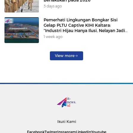
Berlakukan pada 2026
3 days ago
Pemerhati Lingkungan Bongkar Sisi
Gelap PLTU Captive KIHI Kaltara:
“Industri Hijau Hanya Ilusi, Nelayan Jadi
Korban”
1 week ago
View more
Ikuti Kami
Facebook
Twitter
Instagram
LinkedIn
Youtube