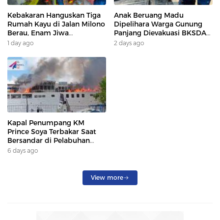
Kebakaran Hanguskan Tiga
Anak Beruang Madu
Rumah Kayu di Jalan Milono
Dipelihara Warga Gunung
Berau, Enam Jiwa
Panjang Dievakuasi BKSDA
Terdampak
Dan DAMKAR
1 day ago
2 days ago
Kapal Penumpang KM
Prince Soya Terbakar Saat
Bersandar di Pelabuhan
Samarinda, Keberangkatan
6 days ago
Penumpang Dialihkan
View more