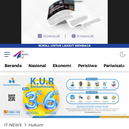
IT-NEWS
Update Cepat, Cerdas, dan Terpercaya
Beranda
Nasional
Ekonomi
Peristiwa
Pariwisata
IT-NEWS
Hukum